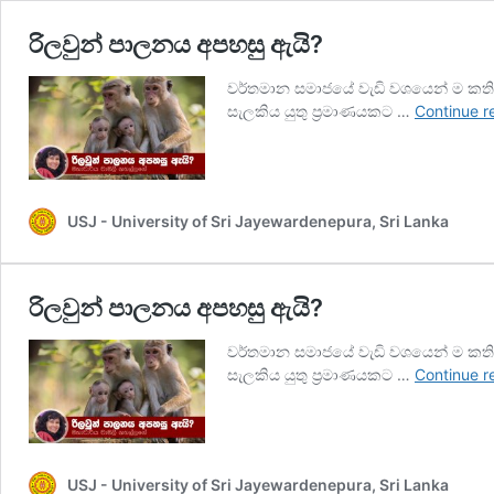
රිලවුන් පාලනය අපහසු ඇයි?
වර්තමාන සමාජයේ වැඩි වශයෙන් ම කතිකා
සැලකිය යුතු ප්‍රමාණයකට …
Continue r
USJ - University of Sri Jayewardenepura, Sri Lanka
රිලවුන් පාලනය අපහසු ඇයි?
වර්තමාන සමාජයේ වැඩි වශයෙන් ම කතිකා
සැලකිය යුතු ප්‍රමාණයකට …
Continue r
USJ - University of Sri Jayewardenepura, Sri Lanka