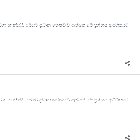
ා හානියයි. මෙයට ප්‍රධාන හේතුව වී ඇත්තේ මේ ප්‍රශ්නය ආර්ථිකයට
ා හානියයි. මෙයට ප්‍රධාන හේතුව වී ඇත්තේ මේ ප්‍රශ්නය ආර්ථිකයට