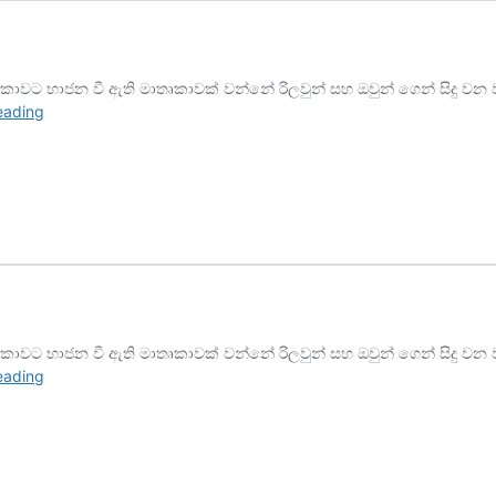
වට භාජන වී ඇති මාතෘකාවක්‌ වන්නේ රිලවුන් සහ ඔවුන් ගෙන් සිදු වන වග
රිලවුන්
eading
පාලනය
අපහසු
ඇයි?
වට භාජන වී ඇති මාතෘකාවක්‌ වන්නේ රිලවුන් සහ ඔවුන් ගෙන් සිදු වන වග
රිලවුන්
eading
පාලනය
අපහසු
ඇයි?