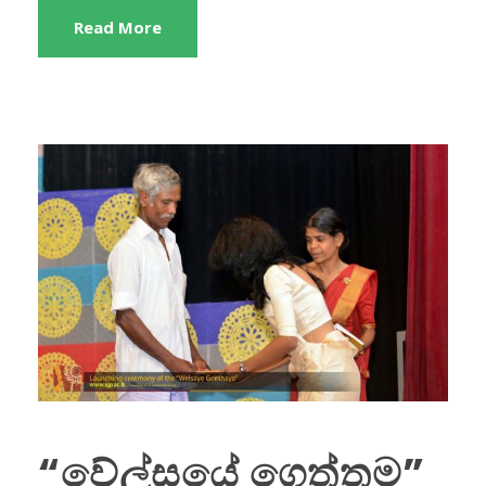
Read More
“වේල්සයේ ගෙත්තම”