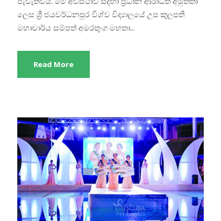
පැවැත්විය. මේ අවස්ථාව සදහා ප්‍රධාන ආරාධිත අමුත්තා
ලෙස ශ්‍රී ජයවර්ධනපුර විශ්ව විද්‍යාලයේ උප කුලපති
මහාචාර්ය සම්පත් අමරතුංග මහතා...
Read More