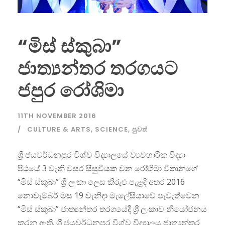
“මිස් ස්කුබා”
ජාත්‍යන්තර තරගයට
ජපුර රෝශිමා
11TH NOVEMBER 2016
CULTURE & ARTS
,
SCIENCE
,
පුවත්
ශ්‍රී ජයවර්ධනපුර විශ්ව විද්‍යාලයේ ව්‍යවහාරික විද්‍යා
පිඨයේ 3 වැනි වසර සිසුවියක වන රෝශිමා විතානගේ
“මිස් ස්කුබා” ශ්‍රී ලංකා ලෙස කිරුළු පැළඳි අතර 2016
නොවැම්බර් මස 19 වැනිදා මැලේසියාවේ පැවැත්වෙන
“මිස් ස්කුබා” ජාත්‍යන්තර තරගයේදී ශ්‍රී ලංකාව නියෝජනය
කරනු ඇති. ශ්‍රී ජයවර්ධනපුර විශ්ව විද්‍යාලය ජාත්‍යන්තර