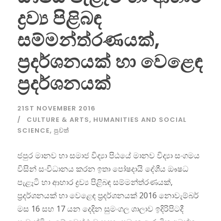
ද්‍රව්‍ය පිළිබඳ
සම්මන්ත්රණයක්,
ප්‍රදර්ශනයක් හා වෙළෙඳ
ප්‍රදර්ශනයක්
21ST NOVEMBER 2016
CULTURE & ARTS
,
HUMANITIES AND SOCIAL
SCIENCE
,
පුවත්
ජපුර මානව හා සමාජ විද්‍යා පිඨයේ මානව විද්‍යා සංගමය
විසින් සංවිධානය කරන ඉතා පෝෂදායි දේශීය ඖෂධ
පැළෑටි හා ආහාර ද්‍රව්‍ය පිළිබඳ සම්මන්ත්රණයක්,
ප්‍රදර්ශනයක් හා වෙළෙඳ ප්‍රදර්ශනයක් 2016 නොවැම්බර්
මස 16 සහ 17 යන දෙදින සුමංගල ශාලාව ඉදිරිපිටදී