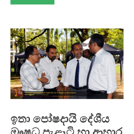
ඉතා පෝෂදායි දේශීය
ඖෂධ පැළෑටි හා ආහාර