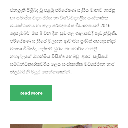
ජනශ්‍රැති පිළිබඳ වූ පළමු පර්යේෂණ සැසිය මානව ශාස්ත්‍ර
හා සමාජීය විද්‍යා පීඨය හා විශ්වවිද්‍යාලිය සංස්කෘතික
මධ්‍යස්ථානය හා කලා පර්ශදයේ සංවිධානයෙන් 2016
දෙසැම්බර් මස 9 වන දින සුමංගල ශාලාවේදී පැවැත්වුණි.
පර්යේෂණ සැසියේ මුලසුන ආචාර්ය ප්‍රණීත් අභයසුන්දර
මහතා විසින්ද, ලේකම් ධුරය මහාචාර්ය චාමලී
නහල්ලගේ මහත්මිය විසින්ද හෙබවූ අතර සැසියේ
සම්බන්ධිකාරකවරිය ලෙස සංස්කෘතික මධ්‍යස්ථාන භාර
නිලධාරිනී මයුරි තෙන්නකෝන්...
Read More