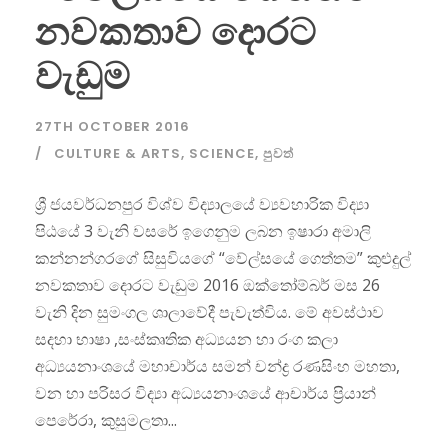
නවකතාව දොරට
වැඩුම
27TH OCTOBER 2016
CULTURE & ARTS
,
SCIENCE
,
පුවත්
ශ්‍රී ජයවර්ධනපුර විශ්ව විද්‍යාලයේ ව්‍යවහාරික විද්‍යා
පිඨයේ 3 වැනි වසරේ ඉගෙනුම ලබන ඉෂාරා අමාලි
කන්නන්ගරගේ සිසුවියගේ “වේල්සයේ ගෙත්තම” කුළුදුල්
නවකතාව දොරට වැඩුම 2016 ඔක්තෝම්බර් මස 26
වැනි දින සුමංගල ශාලාවේදී පැවැත්විය. මේ අවස්ථාව
සදහා භාෂා ,සංස්කෘතික අධ්‍යයන හා රංග කලා
අධ්‍යයනාංශයේ මහාචාර්ය සමන් චන්ද්‍ර රණසිංහ මහතා,
වන හා පරිසර විද්‍යා අධ්‍යයනාංශයේ ආචාර්ය ප්‍රියාන්
පෙරේරා, කුසුමලතා...