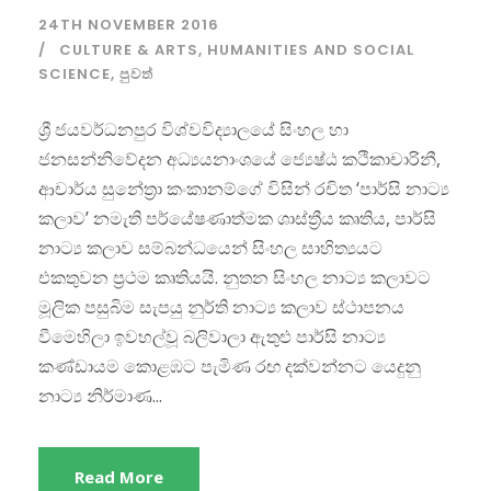
24TH NOVEMBER 2016
CULTURE & ARTS
,
HUMANITIES AND SOCIAL
SCIENCE
,
පුවත්
ශ්‍රී ජයවර්ධනපුර විශ්වවිද්‍යාලයේ සිංහල හා
ජනසන්නිවේදන අධ්‍යයනාංශයේ ජ්‍යෙෂ්ඨ කථිකාචාරිනී,
ආචාර්ය සුනේත්‍රා කංකානම්ගේ විසින් රචිත ‘පාර්සි නාට්‍ය
කලාව’ නමැති පර්යේෂණාත්මක ශාස්ත්‍රීය කෘතිය, පාර්සි
නාට්‍ය කලාව සම්බන්ධයෙන් සිංහල සාහිත්‍යයට
එකතුවන ප්‍රථම කෘතියයි. නුතන සිංහල නාට්‍ය කලාවට
මූලික පසුබිම සැපයු නුර්ති නාට්‍ය කලාව ස්ථාපනය
වීමෙහිලා ඉවහල්වූ බලිවාලා ඇතුළු පාර්සි නාට්‍ය
කණ්ඩායම කොළඹට පැමිණ රඟ දක්වන්නට යෙදුනු
නාට්‍ය නිර්මාණ...
Read More