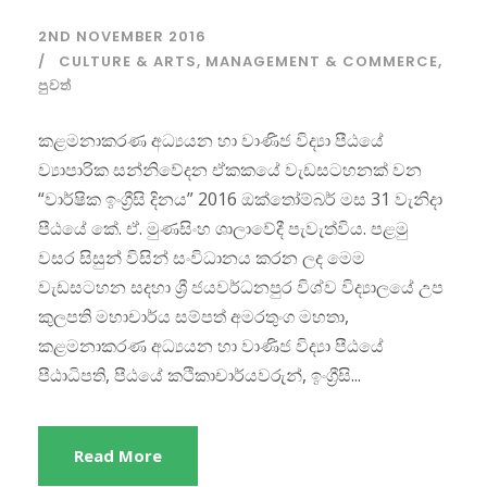
2ND NOVEMBER 2016
CULTURE & ARTS
,
MANAGEMENT & COMMERCE
,
පුවත්
කළමනාකරණ අධ්‍යයන හා වාණිජ විද්‍යා පීඨයේ
ව්‍යාපාරික සන්නිවේදන ඒකකයේ වැඩසටහනක් වන
“වාර්ෂික ඉංග්‍රීසි දිනය” 2016 ඔක්තෝම්බර් මස 31 වැනිදා
පීඨයේ කේ. ඒ. මුණසිංහ ශාලාවේදී පැවැත්විය. පළමු
වසර සිසුන් විසින් සංවිධානය කරන ලද මෙම
වැඩසටහන සදහා ශ්‍රී ජයවර්ධනපුර විශ්ව විද්‍යාලයේ උප
කුලපති මහාචාර්ය සම්පත් අමරතුංග මහතා,
කළමනාකරණ අධ්‍යයන හා වාණිජ විද්‍යා පීඨයේ
පීඨාධිපති, පීඨයේ කථිකාචාර්යවරුන්, ඉංග්‍රීසි...
Read More