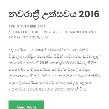
නවරාත්‍රී උත්සවය 2016
7TH NOVEMBER 2016
CENTERS
,
CULTURE & ARTS
,
HUMANITIES AND
SOCIAL SCIENCE
,
පුවත්
කලා පර්ෂදය, සංස්කෘතික මධ්‍යස්ථානය සහ විශ්ව
විද්‍යාලීය සංහිදියා ව්‍යාපෘතිය විසින් සංවිධානය කරන ලද ”
නවරාත්‍රී උත්සවය” 2016 නොවැම්බර් මස 04 වැනි දින
සවස 6.00 ට ශ්‍රී ජයවර්ධනපුර විශ්ව විද්‍යාලීය විද්‍යා
ශ්‍රවනාගාරයේදී පැවැත්විය. මේ අවස්ථාව වර්ණවත් කිරීම
සදහා ශ්‍රී ජයවර්ධනපුර විශ්ව විද්‍යාලයේ උප කුලපති
මහාචාර්ය සම්පත් අමරතුංග මහතා සහභාගී විය.
Read More