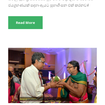
ජයග්‍රහණයක් සදහා ඇයට සුභාශිංසන එක් කරනවා!
Read More