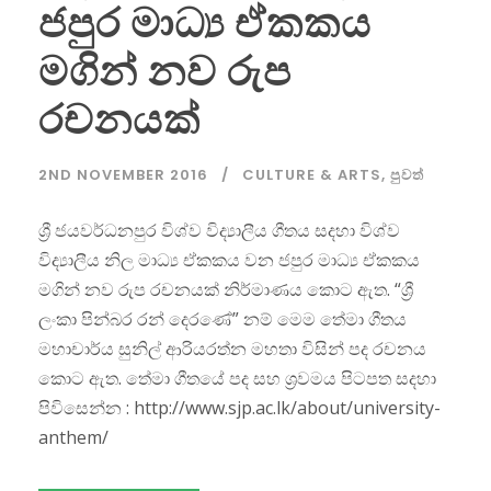
ජපුර මාධ්‍ය ඒකකය
මගින් නව රුප
රචනයක්
2ND NOVEMBER 2016
CULTURE & ARTS
,
පුවත්
ශ්‍රී ජයවර්ධනපුර විශ්ව විද්‍යාලීය ගීතය සදහා විශ්ව
විද්‍යාලීය නිල මාධ්‍ය ඒකකය වන ජපුර මාධ්‍ය ඒකකය
මගින් නව රුප රචනයක් නිර්මාණය කොට ඇත. “ශ්‍රී
ලංකා පින්බර රන් දෙරණේ” නම් මෙම තේමා ගීතය
මහාචාර්ය සුනිල් ආරියරත්න මහතා විසින් පද රචනය
කොට ඇත. තේමා ගීතයේ පද සහ ශ්‍රවමය පිටපත සදහා
පිවිසෙන්න : http://www.sjp.ac.lk/about/university-
anthem/