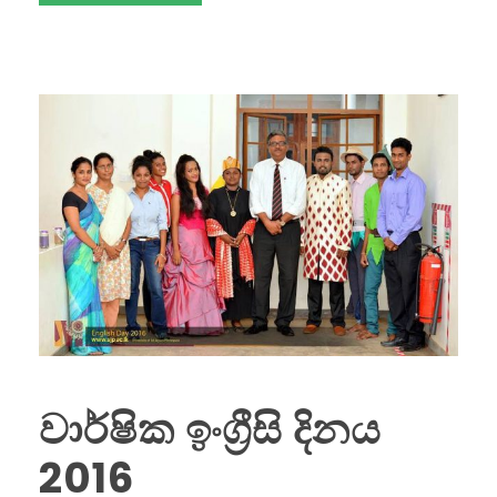
වාර්ෂික ඉංග්‍රීසි දිනය
2016