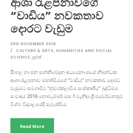
ආශා රැළපනාවගේ
“වාඩිය” නවකතාව
දොරට වැඩුම
3RD NOVEMBER 2016
CULTURE & ARTS
,
HUMANITIES AND SOCIAL
SCIENCE
,
පුවත්
සිංහල හා ජන සන්නිවේදන අධ්‍යයනාංශයේ නිබන්ධක
ආශා රැළපනාව මහත්මියගේ “වාඩිය” නවකතාව දොරට
වැඩුමට සමගාමිව “නුවරකලාවිය සංස්කෘතිය” බුද්ධිමය
සංවාදය 2016 නොවැම්බර් මස 1 වැනිදා ශ්‍රී ජයවර්ධනපුර
විශ්ව විද්‍යාලයේදී පැවැත්විය.
Read More