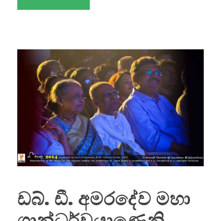
ඩබ්. ඩී. අමරදේව මහා
ගාන්ධර්වයාණෙනි..