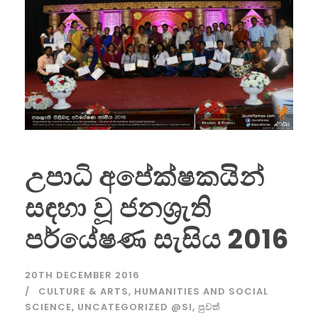
උපාධි අපේක්ෂකයින්
සඳහා වූ ජනශ්‍රැති
පර්යේෂණ සැසිය 2016
20TH DECEMBER 2016
CULTURE & ARTS
,
HUMANITIES AND SOCIAL
SCIENCE
,
UNCATEGORIZED @SI
,
පුවත්