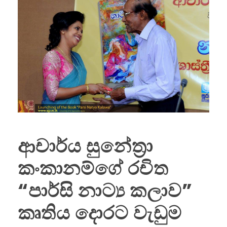
ආචාර්ය සුනේත්‍රා
කංකානම්ගේ රචිත
“පාර්සි නාට්‍ය කලාව”
කෘතිය දොරට වැඩුම