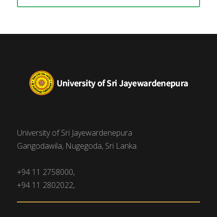
University of Sri Jayewardenepura
Gangodawila, Nugegoda, Sri Lanka.
+94 11 2758000,
+94 11 2802022,