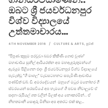
ඔබට ශ්‍රී ජයවර්ධනපුර
විශ්ව විද්‍යාලයේ
උත්තමාචාරය…
4TH NOVEMBER 2016
CULTURE & ARTS
,
පුවත්
“පිපුණ කුසුම පරවූවා බඹර කිකිණි ගොළු වුණා”
මහාචාර්ය සුනිල් ආරියරත්න අප මහඇදුරුතුමන්ගේ
ඇරයුම පිළිගෙන එදා ශ්‍රී ජයවර්ධනපුර විශ්ව විද්‍යාලයේ
පැවැත්වූ “ගී මාගල” වැඩසටහනට සපැමිණි ආචාර්ය
පණ්ඩිත් ඩබ්. ඩී. අමරදේවයන් ඔහුගේ මධුර මනෝහර ගී
ස්වරයෙන් සරසවියේ අප හැමගේ ගී පවස නිවාලූවේ ඒ
සදහා රුපියල් ශත වලින් මිලක් අය නොකරමින්… ඒ
නිහතමානී සොදුරු මිනිසා අප අතරට එක් කළ...