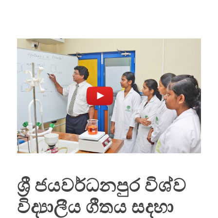
ශ්‍රී ජයවර්ධනපුර විශ්ව
විද්‍යාලීය ගීතය සදහා