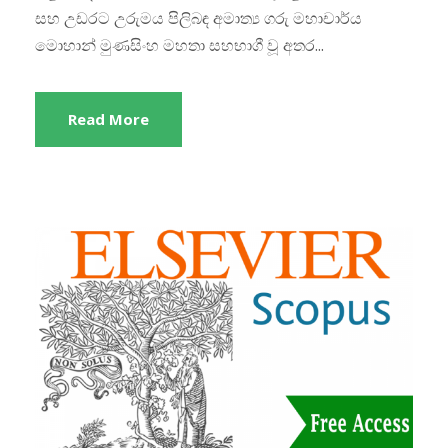
සහ උඩරට උරුමය පිලිබඳ අමාත්‍ය ගරු මහාචාර්ය
මොහාන් මුණසිංහ මහතා සහභාගී වූ අතර...
Read More