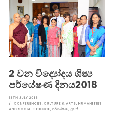
2 වන විද්‍යෝදය ශිෂ්‍ය
පර්යේෂණ දිනය2018
13TH JULY 2018
CONFERENCES
,
CULTURE & ARTS
,
HUMANITIES
AND SOCIAL SCIENCE
,
පර්යේෂණ
,
පුවත්