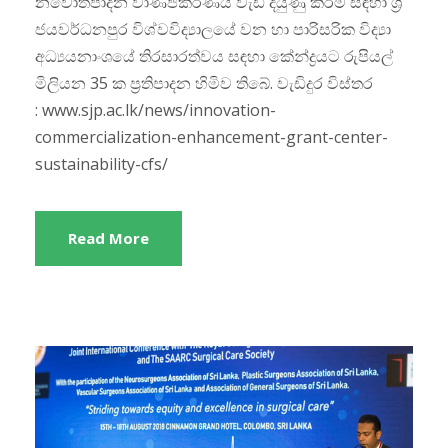
නවෝත්පාදන වාණිජකරණය වැඩි දියුණු කිරීම සඳහා ශ්‍රී
ජයවර්ධනපුර විශ්වවිද්‍යාලයේ වන හා පාරිසරික විද්‍යා
අධ්‍යයනාංශයේ තිරසාරත්වය සඳහා කේන්ද්‍රයට රුපියල්
මිලියන 35 ක ප්‍රතිපාදන හිමිව තිබේ. වැඩිදුර විස්තර
: www.sjp.ac.lk/news/innovation-
commercialization-enhancement-grant-center-
sustainability-cfs/
Read More