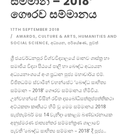
සම්මාන – 2018’
ගෞරව සම්මානය
17TH SEPTEMBER 2018
AWARDS
,
CULTURE & ARTS
,
HUMANITIES AND
SOCIAL SCIENCE
,
අධ්‍යයන
,
පර්යේෂණ
,
පුවත්
ශ්‍රී ජයවර්ධනපුර විශ්වවිද්‍යාලයේ මානව ශාස්ත්‍ර හා
සමාජීය විද්‍යා පිඨයේ පාලි හා බෞද්ධ අධ්‍යයන
අධ්‍යයනාංශයේ අංශ ප්‍රධාන පුජ්‍ය මහාචාර්ය එම්.
විජිතධම්ම ස්වාමීන් වහන්සේට ‘බෞද්ධ සාහිත්‍ය
සම්මාන – 2018’ ගෞරව සම්මානය හිමිවිය.
උන්වහන්සේ විසින් රචිත දසබෝධිසත්තුප්පත්තිකථා
අට්ඨකතා කෘතියට හිමි වූ මෙම සම්මානය 2018
සැප්තැම්බර් මස 14 වැනිදා කොළඹ බණ්ඩාරනායක
අනුස්මරණ ජාත්‍යන්තර සම්මන්ත්‍රණ ශාලාවේ
පැවති ‘බෞද්ධ සාහිත්‍ය සම්මාන – 2018’ දී පුජ්‍ය...