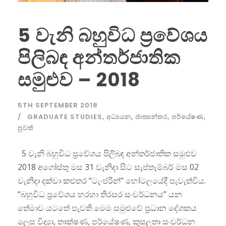
5 වැනි බහුවිධ ප්‍රවේශය
පිලිබඳ අන්තර්ජාතික
සමුළුව – 2018
5TH SEPTEMBER 2018
GRADUATE STUDIES
,
අධ්‍යයන
,
ජාත්‍යන්තර
,
පර්යේෂණ
,
පුවත්
5 වැනි බහුවිධ ප්‍රවේශය පිලිබඳ අන්තර්ජාතික සමුළුව
2018 අගෝස්තු මස 31 වැනිදා සිට සැප්තැම්බර් මස 02
වැනිදා දක්වා කළුතර “ටැංජරින්” හෝටලයේදී පැවැත්විය.
“බහුවිධ ප්‍රවේශය හරහා තිරසර සංවර්ධනය” යන
තේමාව යටතේ පැවති මෙම සමුළුවේ ප්‍රධාන දේශකය
ලෙස විද්‍යා, තාක්ෂණ, පර්යේෂණ, කුසලතා සංවර්ධන