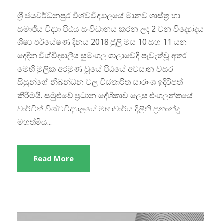
ශ්‍රී ජයවර්ධනපුර විශ්වවිද්‍යාලයේ මානව ශාස්ත්‍ර හා
සමාජීය විද්‍යා පිඨය සංවිධානය කරන ලද 2 වන විද්‍යෝදය
ශිෂ්‍ය පර්යේෂණ දිනය 2018 ජුලි මස 10 සහ 11 යන
දෙදින විශ්විද්‍යාලීය සුමංගල ශාලාවේදී පැවැත්වූ අතර
මෙහි මුලික අරමුණ වූයේ පිඨයේ අවසාන වසර
සිසුන්ගේ නිබන්ධන වල විස්තාරිත සාරාංශ ඉදිරිපත්
කිරීමයි. සමුළුවේ ප්‍රධාන දේශිකාව ලෙස එංගලන්තයේ
වාර්වික් විශ්වවිද්‍යාලයේ මහාචාර්ය දිලිනි ප්‍රනාන්දු
මහත්මිය...
Read More