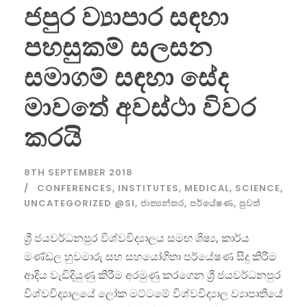
ජපුර ව්‍යාපාර සඳහා
පහසුකම් සලසන
සමාගම් සඳහා සේද
මාවතේ අවස්ථා විවර
කරයි
8TH SEPTEMBER 2018
CONFERENCES
,
INSTITUTES
,
MEDICAL
,
SCIENCE
,
UNCATEGORIZED @SI
,
ජාත්‍යන්තර
,
පර්යේෂණ
,
පුවත්
ශ්‍රී ජයවර්ධනපුර විශ්වවිද්‍යාලය සමඟ ශිෂ්‍ය, කාර්ය
මණ්ඩල හුවමාරු සහ සහයෝගිතා පර්යේෂණ සිදු කිරීම
ආදිය වැඩිදියුණු කිරීම අරමුණු කරගෙන ශ්‍රී ජයවර්ධනපුර
විශ්වවිද්‍යාලයේ ලෝක මට්ටමේ විශ්වවිද්‍යාල ව්‍යාපෘතියේ