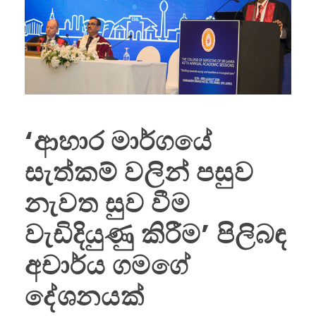
‘ආහාර මාර්ගයේ
සැත්කම් වලින් පසුව
නැවත සුව වීම
වැඩිදියුණු කිරීම’ පිලිබඳ
අචාර්ය ගමගේ
දේශනයක්