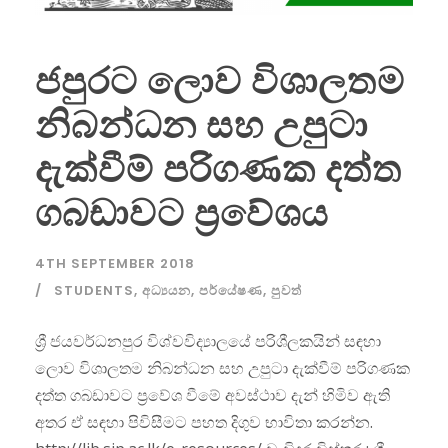
ජපුරට ලොව විශාලතම
නිබන්ධන සහ උපුටා
දැක්වීම් පරිගණක දත්ත
ගබඩාවට ප්‍රවේශය
4TH SEPTEMBER 2018
STUDENTS
,
අධ්‍යයන
,
පර්යේෂණ
,
පුවත්
ශ්‍රී ජයවර්ධනපුර විශ්වවිද්‍යාලයේ පරිශීලකයින් සඳහා
ලොව විශාලතම නිබන්ධන සහ උපුටා දැක්වීම් පරිගණක
දත්ත ගබඩාවට ප්‍රවේශ වීමේ අවස්ථාව දැන් හිමිව ඇති
අතර ඒ සඳහා පිවිසීමට පහත දිගුව භාවිතා කරන්න.