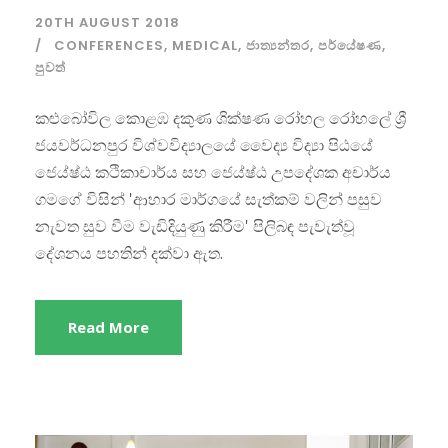
20TH AUGUST 2018
CONFERENCES
,
MEDICAL
,
ජාත්‍යන්තර
,
පර්යේෂණ
,
පුවත්
කළුබෝවිල කොළඹ දකුණ ශික්ෂණ රෝහල රෝහලේ ශ්‍රී
ජයවර්ධනපුර විශ්වවිද්‍යාලයේ වෛද්‍ය විද්‍යා පිඨයේ
ජෙය්ෂ්ඨ කථිකාචාර්ය සහ ජෙය්ෂ්ඨ උපදේශක අචාර්ය
ගමගේ විසින් 'ආහාර මාර්ගයේ සැත්කම් වලින් පසුව
නැවත සුව වීම වැඩිදියුණු කිරීම' පිලිබඳ පැවැත්වූ
දේශනය පහතින් දක්වා ඇත.
Read More