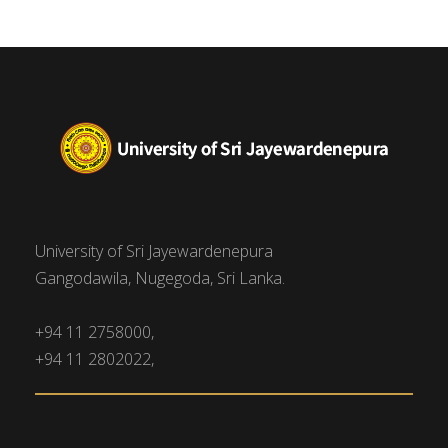
University of Sri Jayewardenepura
Gangodawila, Nugegoda, Sri Lanka.
+94 11 2758000,
+94 11 2802022,