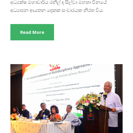
අධ්‍යක්ෂ මහාචාර්ය රනිල් ද සිල්වා මහතා චීනයේ
අධ්‍යාපන ආයතන දෙකක සංචාරයක නිරත විය.
Read More