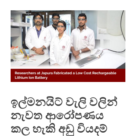
ඉල්මනයිට් වැලි වලින්
නැවත ආරෝපණය
කල හැකි අඩු වියදම්