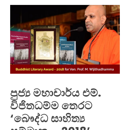
පුජ්‍ය මහාචාර්ය එම්.
විජිතධම්ම තෙරට
‘බෞද්ධ සාහිත්‍ය