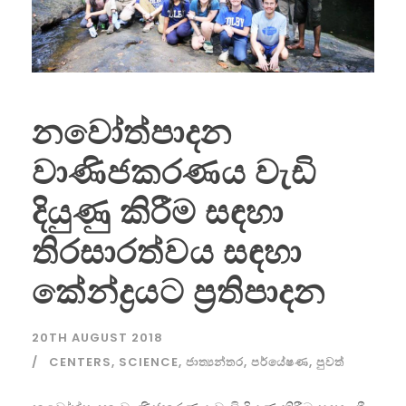
නවෝත්පාදන
වාණිජකරණය වැඩි
දියුණු කිරීම සඳහා
තිරසාරත්වය සඳහා
කේන්ද්‍රයට ප්‍රතිපාදන
20TH AUGUST 2018
CENTERS
,
SCIENCE
,
ජාත්‍යන්තර
,
පර්යේෂණ
,
පුවත්