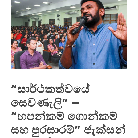
“සාර්ථකත්වයේ
සෙවණැලි” –
“හපන්කම් ගොන්කම්
සහ පුරසාරම්” ජැක්සන්