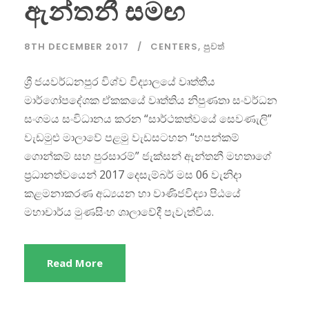
ඇන්තනී සමඟ
8TH DECEMBER 2017
CENTERS
,
පුවත්
ශ්‍රී ජයවර්ධනපුර විශ්ව විද්‍යාලයේ වෘත්තීය
මාර්ගෝපදේශක ඒකකයේ වෘත්තිය නිපුණතා සංවර්ධන
සංගමය සංවිධානය කරන “සාර්ථකත්වයේ සෙවණැලි”
වැඩමුළු මාලාවේ පළමු වැඩසටහන “හපන්කම්
ගොන්කම් සහ පුරසාරම්” ජැක්සන් ඇන්තනී මහතාගේ
ප්‍රධානත්වයෙන් 2017 දෙසැම්බර් මස 06 වැනිදා
කළමනාකරණ අධ්‍යයන හා වාණිජවිද්‍යා පිඨයේ
මහාචාර්ය මුණසිංහ ශාලාවේදී පැවැත්විය.
Read More