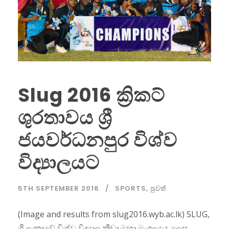
Slug 2016 ක්‍රිකට්
ශුරතාවය ශ්‍රී
ජයවර්ධනපුර විශ්ව
විද්‍යාලයට
5TH SEPTEMBER 2016
SPORTS
,
පුවත්
(Image and results from slug2016.wyb.ac.lk) SLUG,
ශ්‍රී ලංකාවේ විශ්ව විද්‍යාල ක්‍රීඩා මහා මංගල්‍යය ලෙස