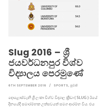
Slug 2016 – ශ්‍රී
ජයවර්ධනපුර විශ්ව
විද්‍යාලය පෙරමුණේ
6TH SEPTEMBER 2016
SPORTS
,
පුවත්
දොළොස්වැනි ශ්‍රී ලංකා විශ්ව විද්‍යාල ක්‍රීඩා ( SLUG ) ඊයේ
දිනයේදී සමාරම්භක උත්සවයත් සමග ආරම්භ විය. එය