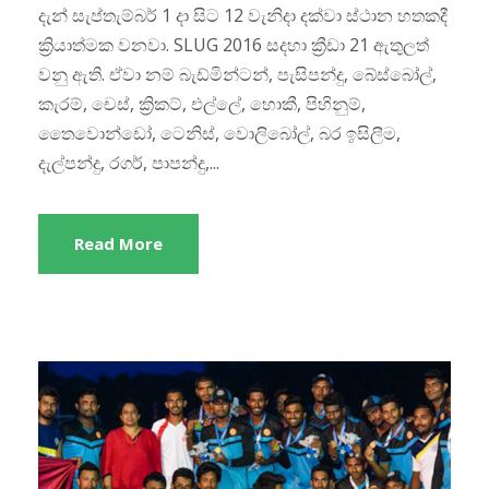
දැන් සැප්තැම්බර් 1 දා සිට 12 වැනිදා දක්වා ස්ථාන හතකදී
ක්‍රියාත්මක වනවා. SLUG 2016 සදහා ක්‍රීඩා 21 ඇතුලත්
වනු ඇති. ඒවා නම් බැඩ්මින්ටන්, පැසිපන්දු, බේස්බෝල්,
කැරම්, චෙස්, ක්‍රිකට්, එල්ලේ, හොකී, පිහිනුම්,
තෛවොන්ඩෝ, ටෙනිස්, වොලිබෝල්, බර ඉසිලීම,
දැල්පන්දු, රගර්, පාපන්දු,...
Read More