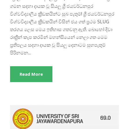
ගමන සදහා දායක වූ සියලු ශ්‍රී ජයවර්ධනපුර
විශ්වවිද්‍යාලීය ක්‍රීඩකයින්ට සුබ පැතුම්! ශ්‍රී ජයවර්ධනපුර
විශ්වවිද්‍යාලීය ක්‍රීඩකයින් විසින් ජය ගත් ප්‍රථම SLUG
තරගය ලෙස මෙය ඉතිහාස ගතවනු ඇති. බොහෝ දිවා
රාත්‍රීන් කැප කරමින් මහන්සියෙන් නෙලා ගත මෙම
ප්‍රතිපලය සදහා දායක වූ සියලු දෙනාටම සුභපැතුම්
පිරිනමන...
Read More