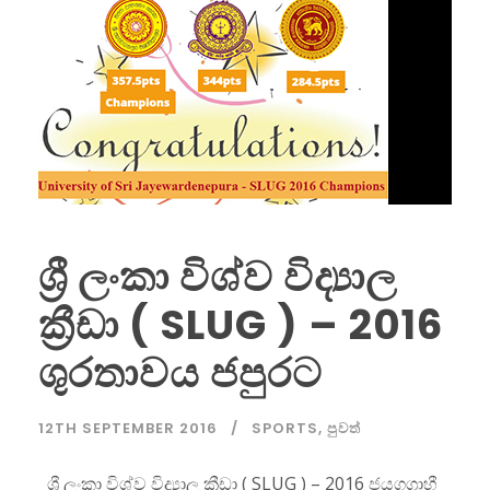
ශ්‍රී ලංකා විශ්ව විද්‍යාල
ක්‍රීඩා ( SLUG ) – 2016
ශුරතාවය ජපුරට
12TH SEPTEMBER 2016
SPORTS
,
පුවත්
ශ්‍රී ලංකා විශ්ව විද්‍යාල ක්‍රීඩා ( SLUG ) – 2016 ජයගග්‍රාහී