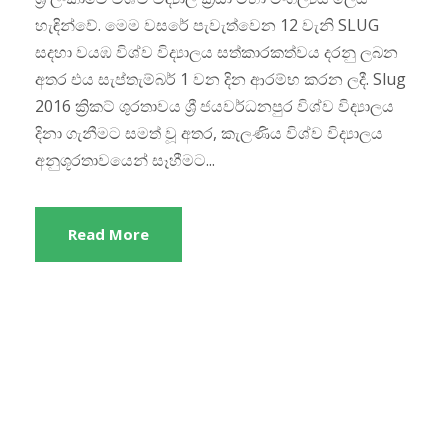
හැඳින්වේ. මෙම වසරේ පැවැත්වෙන 12 වැනි SLUG
සදහා වයඹ විශ්ව විද්‍යාලය සත්කාරකත්වය දරනු ලබන
අතර එය සැප්තැම්බර් 1 වන දින ආරම්භ කරන ලදී. Slug
2016 ක්‍රිකට් ශුරතාවය ශ්‍රී ජයවර්ධනපුර විශ්ව විද්‍යාලය
දිනා ගැනීමට සමත් වූ අතර, කැලණිය විශ්ව විද්‍යාලය
අනුශූරතාවයෙන් සෑහීමට...
Read More