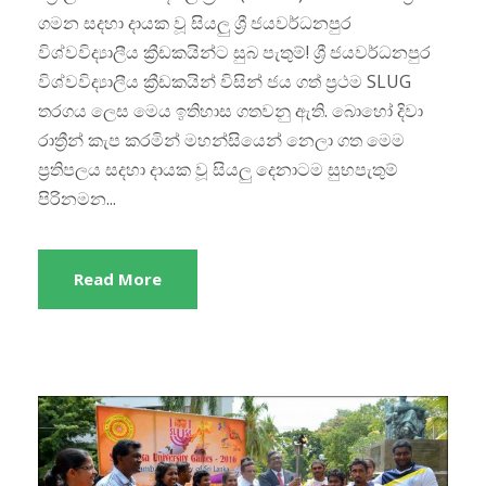
ගමන සදහා දායක වූ සියලු ශ්‍රී ජයවර්ධනපුර
විශ්වවිද්‍යාලීය ක්‍රීඩකයින්ට සුබ පැතුම්! ශ්‍රී ජයවර්ධනපුර
විශ්වවිද්‍යාලීය ක්‍රීඩකයින් විසින් ජය ගත් ප්‍රථම SLUG
තරගය ලෙස මෙය ඉතිහාස ගතවනු ඇති. බොහෝ දිවා
රාත්‍රීන් කැප කරමින් මහන්සියෙන් නෙලා ගත මෙම
ප්‍රතිපලය සදහා දායක වූ සියලු දෙනාටම සුභපැතුම්
පිරිනමන...
Read More