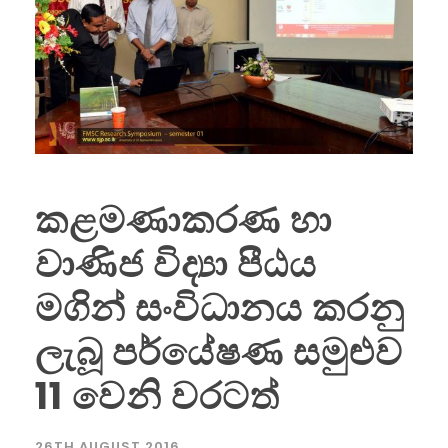
කළමණාකරණ හා
වාණිජ විද්‍යා පීඨය
මගින් සංවිධානය කරනු
ලැබූ පර්යේෂණ සමුළුව
11 වෙනි වරටත්
26TH AUGUST 2016