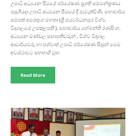
උපාධි අධ්‍යයන පීඨයේ පර්යේෂණ ප්‍රගති සම්මන්ත්‍රණය
පසුගියදා උපාධි අධ්‍යයන පීඨයේ දී පැවැත්විණි. මහාචාර්ය
සම්පත් අමරතුංග මහතා (ශ්‍රී ජයවර්ධනපුර විශ්ව
විද්‍යාලයේ උපකුලපති ), මහාචාර්ය හේමන්ති රණසිංහ,
අධ්‍යයන මණ්ඩල සභාපතිවරුන් , විශ්ව විද්‍යාල
ආචාර්යවරු හා පශ්චාත් උපාධි පර්යේෂණ සිසුන් මෙම
අවස්ථාවට සහභාගි වූහ.
Read More