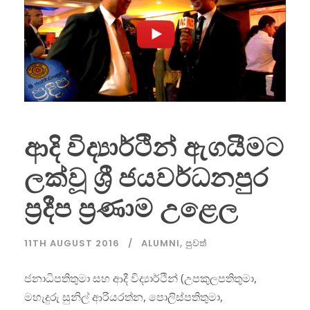
ආදි විද්‍යාර්ථින් ඇගයීමට
ලක්වූ ශ්‍රී ජයවර්ධනපුර
ප්‍රදීප ප්‍රණාම උළෙල
11TH AUGUST 2016
ALUMNI
,
පුවත්
ජනාධිපතිතුමා සහ ආදී විද්‍යාර්ථින් (උපකුලපතිතුමා,
මහැදුරු සුනිල් ආරියරත්න, පොලිස්පතිතුමා,