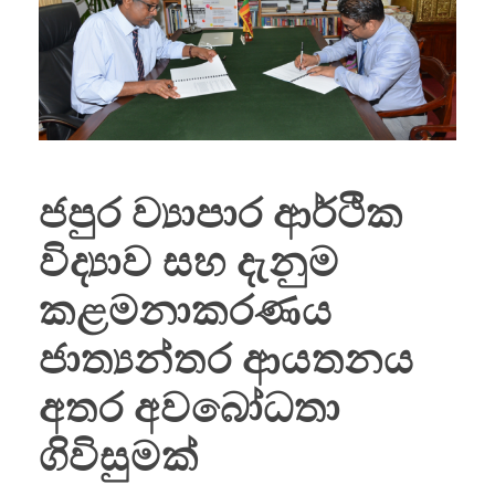
ජපුර ව්‍යාපාර ආර්ථික
විද්‍යාව සහ දැනුම
කළමනාකරණය
ජාත්‍යන්තර ආයතනය
අතර අවබෝධතා
ගිවිසුමක්