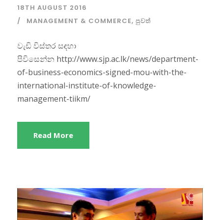
18TH AUGUST 2016
MANAGEMENT & COMMERCE
,
පුවත්
වැඩි විස්තර සඳහා
පිවිසෙන්න http://www.sjp.ac.lk/news/department-
of-business-economics-signed-mou-with-the-
international-institute-of-knowledge-
management-tiikm/
Read More