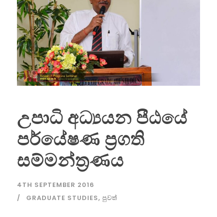
උපාධි අධ්‍යයන පීඨයේ
පර්යේෂණ ප්‍රගති
සම්මන්ත්‍රණය
4TH SEPTEMBER 2016
GRADUATE STUDIES
,
පුවත්