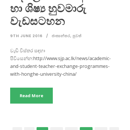
හා ශිෂ්‍ය හුවමාරු
වැඩසටහන
9TH JUNE 2016
ජාත්‍යන්තර
,
පුවත්
වැඩි විස්තර සඳහා
පිවිසෙන්න:http://www.sjp.ac.lk/news/academic-
and-student-teacher-exchange-programmes-
with-honghe-university-china/
Read More