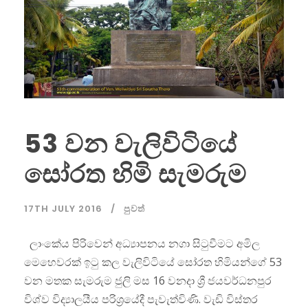
53 වන වැලිවිටියේ
සෝරත හිමි සැමරුම
17TH JULY 2016
පුවත්
ලාංකේය පිරිවෙන් අධ්‍යාපනය නගා සිටුවීමට අමිල
මෙහෙවරක් ඉටු කල වැලිවිටියේ සෝරත හිමියන්ගේ 53
වන මතක සැමරුම ජුලි මස 16 වනදා ශ්‍රී ජයවර්ධනපුර
විශ්ව විද්‍යාලයීය පරිශ්‍රයේදී පැවැත්විණි. වැඩි විස්තර