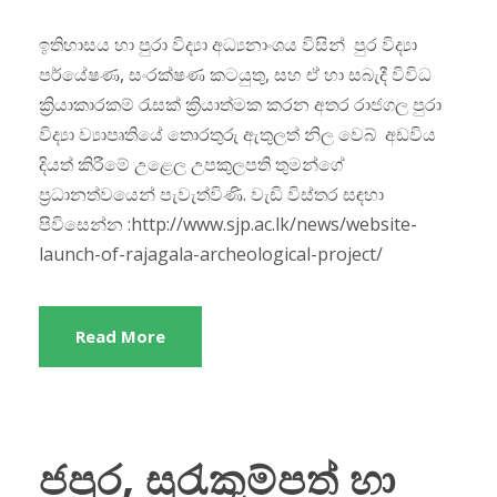
ඉතිහාසය හා පුරා විද්‍යා අධ්‍යනාංශය විසින් පුර විද්‍යා
පර්යේෂණ, සංරක්ෂණ කටයුතු, සහ ඒ හා සබැදී විවිධ
ක්‍රියාකාරකම් රැසක් ක්‍රියාත්මක කරන අතර රාජගල පුරා
විද්‍යා ව්‍යාපෘතියේ තොරතුරු ඇතුලත් නිල වෙබ් අඩවිය
දියත් කිරීමේ උළෙල උපකුලපති තුමන්ගේ
ප්‍රධානත්වයෙන් පැවැත්විණි. වැඩි විස්තර සඳහා
පිවිසෙන්න :http://www.sjp.ac.lk/news/website-
launch-of-rajagala-archeological-project/
Read More
ජපුර, සුරැකුම්පත් හා