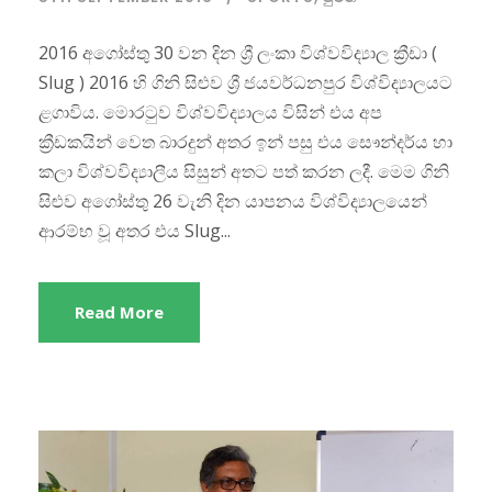
2016 අගෝස්තු 30 වන දින ශ්‍රී ලංකා විශ්වවිද්‍යාල ක්‍රීඩා (
Slug ) 2016 හි ගිනි සිළුව ශ්‍රී ජයවර්ධනපුර විශ්විද්‍යාලයට
ළගාවිය. මොරටුව විශ්වවිද්‍යාලය විසින් එය අප
ක්‍රීඩකයින් වෙත බාරදුන් අතර ඉන් පසු එය සෞන්දර්ය හා
කලා විශ්වවිද්‍යාලීය සිසුන් අතට පත් කරන ලදී. මෙම ගිනි
සිළුව අගෝස්තු 26 වැනි දින යාපනය විශ්විද්‍යාලයෙන්
ආරම්භ වූ අතර එය Slug...
Read More