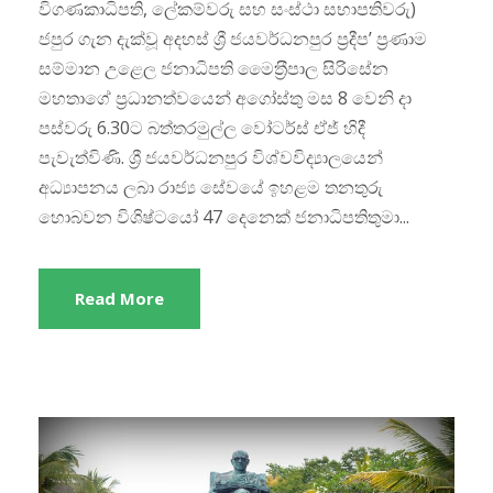
විගණකාධිපති, ලේකම්වරු සහ සංස්ථා සභාපතිවරු)
ජපුර ගැන දැක්වූ අදහස් ශ්‍රී ජයවර්ධනපුර ප‍්‍රදීප’ ප‍්‍රණාම
සම්මාන උළෙල ජනාධිපති මෛත‍්‍රීපාල සිරිසේන
මහතාගේ ප‍්‍රධානත්වයෙන් අගෝස්තු මස 8 වෙනි දා
පස්වරු 6.30ට බත්තරමුල්ල වෝටර්ස් ඒජ් හිදී
පැවැත්විණි. ශ්‍රී ජයවර්ධනපුර විශ්වවිද්‍යාලයෙන්
අධ්‍යාපනය ලබා රාජ්‍ය සේවයේ ඉහළම තනතුරු
හොබවන විශිෂ්ටයෝ 47 දෙනෙක් ජනාධිපතිතුමා...
Read More