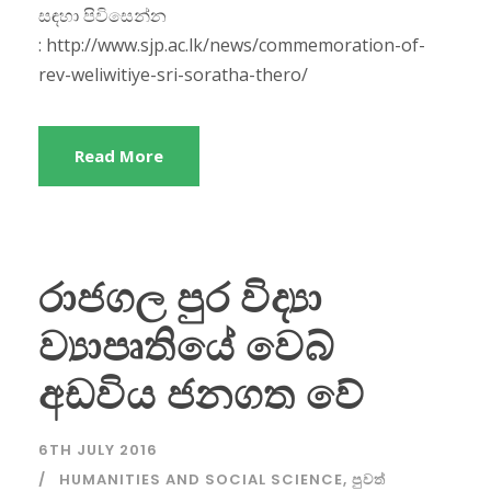
සඳහා පිවිසෙන්න
: http://www.sjp.ac.lk/news/commemoration-of-
rev-weliwitiye-sri-soratha-thero/
Read More
රාජගල පුර විද්‍යා
ව්‍යාපෘතියේ වෙබ්
අඩවිය ජනගත වේ
6TH JULY 2016
HUMANITIES AND SOCIAL SCIENCE
,
පුවත්