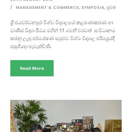
MANAGEMENT & COMMERCE
,
SYMPOSIA
,
පුවත්
ශ්‍රී ජයවර්ධනපුර විශ්ව විද්‍යාලයේ කළමණාකරණ හා
වාණිජ විද්‍යා පීඨය මගින් 11 වෙනි වරටත් සංවිධානය
කරනු ලැබූ පර්යේෂණ සමුළුව විශ්ව විද්‍යාල පරිශ්‍රෙය්දී
පසුගියදා පැවැත්විණි.
Read More