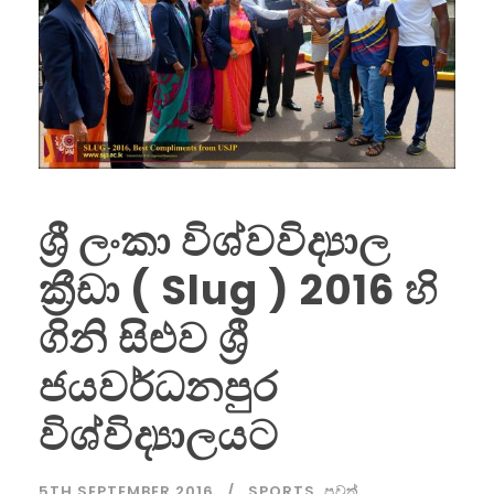
ශ්‍රී ලංකා විශ්වවිද්‍යාල
ක්‍රීඩා ( Slug ) 2016 හි
ගිනි සිළුව ශ්‍රී
ජයවර්ධනපුර
විශ්විද්‍යාලයට
5TH SEPTEMBER 2016
SPORTS
,
පුවත්