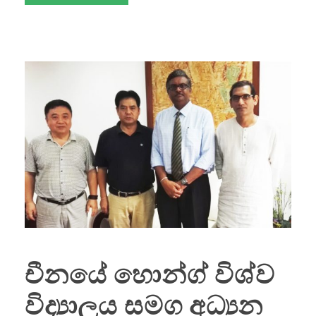
චීනයේ හොන්ග් විශ්ව
විද්‍යාලය සමග අධ්‍යන