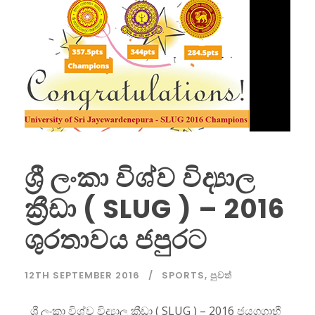
ශ්‍රී ලංකා විශ්ව විද්‍යාල
ක්‍රීඩා ( SLUG ) – 2016
ශුරතාවය ජපුරට
12TH SEPTEMBER 2016
SPORTS
,
පුවත්
ශ්‍රී ලංකා විශ්ව විද්‍යාල ක්‍රීඩා ( SLUG ) – 2016 ජයගග්‍රාහී