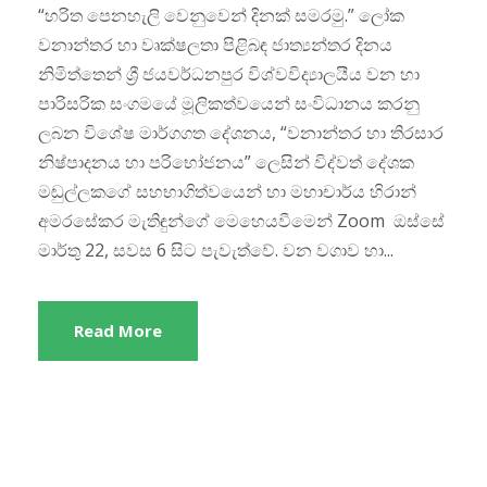
“හරිත පෙනහැලි වෙනුවෙන් දිනක් සමරමු.” ලෝක
වනාන්තර හා වෘක්ෂලතා පිළිබඳ ජාත්‍යන්තර දිනය
නිමිත්තෙන් ශ්‍රී ජයවර්ධනපුර විශ්වවිද්‍යාලයීය වන හා
පාරිසරික සංගමයේ මූලිකත්වයෙන් සංවිධානය කරනු
ලබන විශේෂ මාර්ගගත දේශනය, “වනාන්තර හා තිරසාර
නිෂ්පාදනය හා පරිභෝජනය” ලෙසින් විද්වත් දේශක
මඬුල්ලකගේ සහභාගිත්වයෙන් හා මහාචාර්ය හිරාන්
අමරසේකර මැතිඳුන්ගේ මෙහෙයවීමෙන් Zoom ඔස්සේ
මාර්තු 22, සවස 6 සිට පැවැත්වේ. වන වගාව හා...
Read More