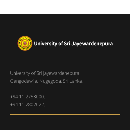
University of Sri Jayewardenepura
Gangodawila, Nugegoda, Sri Lanka.
+94 11 2758000,
+94 11 2802022,