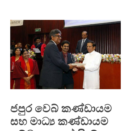
ජපුර වෙබ් කණ්ඩායම
සහ මාධ්‍ය කණ්ඩායම