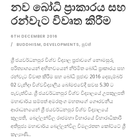
නව බෝධි ප්‍රාකාරය සහ
රන්වැට විවෘත කිරීම
6TH DECEMBER 2016
BUDDHISM
,
DEVELOPMENTS
,
පුවත්
ශ්‍රී ජයවර්ධනපුර විශ්ව විද්‍යාල ප්‍රජාවගේ නොමසුරු
පරිත්‍යාගයෙන් අභිනවයෙන් නිර්මිත බෝධි ප්‍රාකාරය සහ
රන්වැට විවෘත කිරීම සහ බෝධි පුජාව 2016 දෙසැම්බර්
02 වැනිදා විශ්වවිද්‍යාලීය බෝමළුවේදී සවස 5.30 ට
පැවැත්විය. ශ්‍රී ජයවර්ධනපුර විශ්ව විද්‍යාලයේ උපකුලපති
මහාචාර්ය සම්පත් අමරතුංග මහතාගේ ගෞරවනීය
ආරාධනයෙන් ශ්‍රී ජයවර්ධනපුර විශ්ව විද්‍යාලයේ
කුලපති, බෙල්ලන්විල රාජමහා විහාරයේ විහාරාධිකාරී
අතිපුජ්‍ය මහාචාර්ය බෙල්ලන්විල විමලරතන කෝට්ටේ ශ්‍රී
කල්‍යාණි...