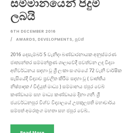
සම්මානයෙන් පිදුම්
ලබයි
6TH DECEMBER 2016
AWARDS
,
DEVELOPMENTS
,
පුවත්
2016 දෙසැම්බර් 5 වැනිදා බණ්ඩාරනායක අනුස්මරණ
ජාත්‍යන්තර සම්මන්ත්‍රණ ශාලාවේදී පවත්වන ලද විද්‍යා
අභිවර්ධනය සඳහා වූ ශ්‍රී ලංකා සංගමයේ 72 වැනි වාර්ෂික
සැසියේදී විද්‍යාව ප්‍රචලිත කිරීම සදහා වූ ( වෘත්තීය
නිෂ්පාදක / විද්යුත් මාධ්‍ය ) සම්මානය ජපුර වෙබ්
කණ්ඩායම සහ මාධ්‍ය කණ්ඩායම දිනා ගනී. ශ්‍රී
ජයවර්ධනපුර විශ්ව විද්‍යාලයේ උපකුලපති මහාචාර්ය
සම්පත් අමරතුංග මහතා සහ ජපුර වෙබ්...
Read More