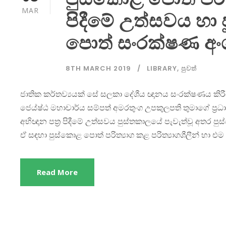
MAR
පිදීමේ උත්සවය හා
පොත් සංරක්ෂණ අංශ
8TH MARCH 2019
LIBRARY
,
පුවත්
ජාතික කර්තව්‍යයක් සේ සලකා දේශීය ඥානය සංරක්ෂණය කිරීම
ජෙය්ෂ්ඨ මහාචාර්ය සම්පත් අමරතුංග උපකුලපති තුමාගේ ප්‍රධ
අභිඥාන පත්‍ර පිදීමේ උත්සවය පුස්තකාලයේ පැවැත්වූ අතර ප
ඒ සඳහා පුස්කොළ පොත් පරිත්‍යාග කළ පරිත්‍යාගශීලීන් හා එම 
Read More