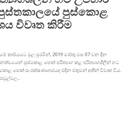
 පුස්තකාලයේ පුස්කොළ
ය විවෘත කිරීම
ේ කාර්යයට මුල පුරමින්, 2019 මාර්තු මස 07 වන දින
ානත්වයෙන් පුස්කොළ පොත් පරිත්‍යාග කළ පරිත්‍යාගශීලීන් හට
ුස්කොළ පොත් සංරක්ෂණාගාරයද එදින එතුමන් අතින් විවෘත විය.
පවුල්වල...