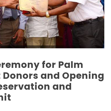
eremony for Palm
t Donors and Opening
eservation and
nit