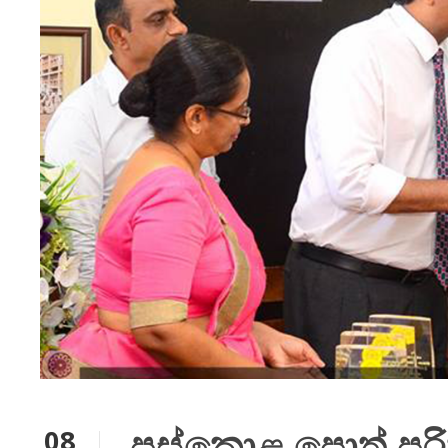
පුස්කොළ පොත් පරිත
08