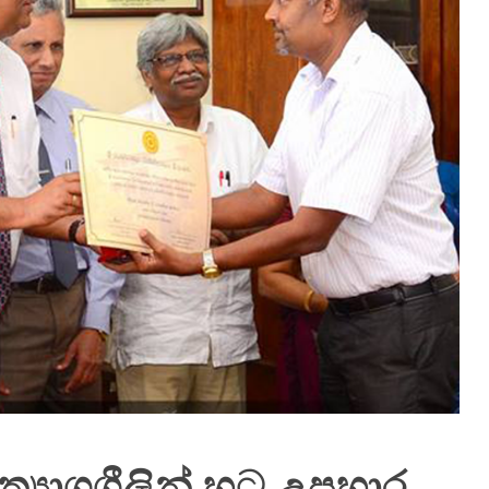
්‍යාගශීලින් හට උපහාර