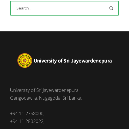
University of Sri Jayewardenepura
Gangodawila, Nugegoda, Sri Lanka.
+94 11 2758000,
+94 11 2802022,