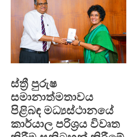
ස්ත්‍රී පුරුෂ
සමානාත්මතාවය
පිළිබඳ මධ්‍යස්ථානයේ
කාර්යාල පරිශ්‍රය විවෘත