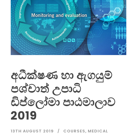
අධීක්ෂණ හා ඇගයුම්
පශ්චාත් උපාධි
ඩිප්ලෝමා පාඨමාලාව
2019
13TH AUGUST 2019
COURSES
,
MEDICAL