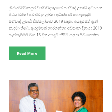
ශ්‍රී ජයවර්ධනපුර විශ්වවිද්‍යාලයේ පශ්චාද් උපාධි අධ්‍යයන
පීඨය මගින් පවත්වනු ලබන අධීක්ෂණ හා ඇගයුම්
පශ්චාද් උපාධි ඩිප්ලෝමාව 2019 සඳහා අයදුම්පත් දැන්
කැඳවා තිබේ. අයදුම්පත් භාරගන්නා අවසාන දිනය : 2019
සැප්තැම්බර් මස 15 දින අයදුම් කිරීම සඳහා පිවිසෙන්න
Read More