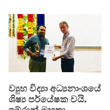
ව්‍යුහ විද්‍යා අධ්‍යනාංශයේ
ශිෂ්‍ය පර්යේෂක වයි.
ඉම්රාන් මහතා