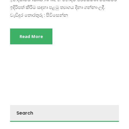
ඉදිරිපත් කිරීම සඳහා පළමු ත්‍යාගය දිනා ගන්නා ලදී.
වැඩිදුර තොරතුරු : පිවිසෙන්න
Read More
Search