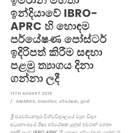
ඉන්දියාවේ IBRO-
APRC හි හොඳම
පර්යේෂණ පෝස්ටර්
ඉදිරිපත් කිරීම සඳහා
පළමු ත්‍යාගය දිනා
ගන්නා ලදී
13TH AUGUST 2019
AWARDS
,
ජාත්‍යන්තර
,
පර්යේෂණ
,
පුවත්
ශ්‍රී ජයවර්ධනපුර විශ්වවිද්‍යාලයේ ව්‍යුහ විද්‍යා
අධ්‍යනාංශයේ ශිෂ්‍ය පර්යේෂක යූනුස් ඉම්රාන් මහතා
ඉන්දියාවේ IBRO-APRC හි හොඳම පර්යේෂණ පෝස්ටර්