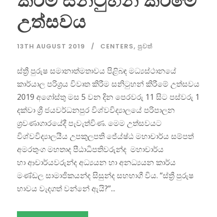
කිරීම සනිටුහන් කිරීමේ
උත්සවය
13TH AUGUST 2019
CENTERS
,
පුවත්
ස්ත්‍රී පුරුෂ සමානාත්මතාවය පිළිබඳ මධ්‍යස්ථානයේ
කාර්යාල පරිශ්‍රය විවෘත කිරීම සනිටුහන් කිරීමේ උත්සවය
2019 අගෝස්තු මස 5 වන දින පෙරවරු 11 සිට පස්වරු 1
දක්වා ශ්‍රී ජයවර්ධනපුර විශ්වවිද්‍යාලයේ පරිපාලන
ශ්‍රවණාගාරයේදී පැවැත්විණ. මෙම උත්සවයට
විශ්වවිද්‍යාලයීය උපකුලපති ජේය්ෂ්ඨ මහාචාර්ය සම්පත්
අමරතුංග මහතාද පීඨාධිපතිවරුන්ද මහාචාර්ය
හා ආචාර්යවරුන්ද අධ්‍යයන හා අනධ්‍යයන කාර්ය
මණ්ඩල සාමාජිකයන්ද සිසුන්ද සහභාගී විය. “ස්ත්‍රී පුරුෂ
භාවය වැදගත් වන්නේ ඇයි?”...