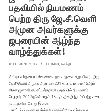
பதவியில் நியமணம்
பெற்ற திரு ஜே.சீ.வெளி
அமுன அவர்களுக்கு
ஜபுரையின் ஆழ்ந்த
வாழ்த்துக்கள்!
16TH JUNE 2017
ALUMNI
,
செய்தி
ஸ்ரீ ஜயவர்தனபுர பல்கலைக்கழக மூதவை உறுப்பினர் திரு
ஜே.சீ.வெளி அமுன அவர்கள்2017ஏபரல் மாதம் 15ஆம்
திகதிஜனாதிபதி சட்டத்தரணி பதவியில் நியமணம்
பெற்றார். 2017ஜூன்மாதம் 15ஆம் திகதி இடம்பெற்ற சபை
கூட்டத்தின் போது இவரை
பாராட்டப்பட்டுஞாபகார்த்தசின்னம்ஸ்ரீ ஜயவர்தனபுர