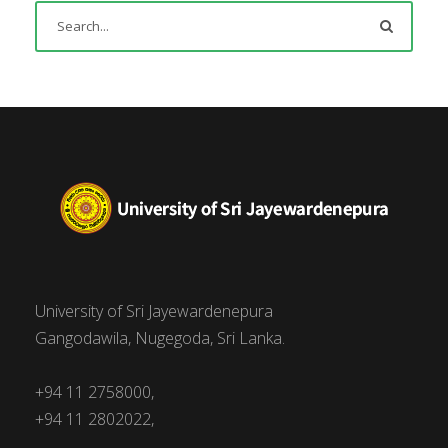
University of Sri Jayewardenepura
Gangodawila, Nugegoda, Sri Lanka.
+94 11 2758000,
+94 11 2802022,