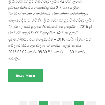
ශ්‍රී ජයවර්ධනපුර විශ්වවිද්‍යාලයිය 42 වන උපාධි
ප්‍රධානෝත්සවය අගෝස්තු මස 2-3 යන දෙදින
බණ්ඩාරනායක අනුස්මරණ ජාත්‍යන්තර සම්මන්ත්‍රණ
ශාලාවේදී පැවැත්වීණි. ශ්‍රී ජයවර්ධනපුර විශ්වවිද්‍යාලයීය
42 වන උපාධි ප්‍රදානෝත්සවයේ පෙළගැස්ම – 2016 ශ්‍රී
ජයවර්ධනපුර විශ්වවිද්‍යාලයීය 42 වන උපාධි
ප්‍රදානෝත්සවයේ පෙළගැස්ම – 2016 සැසිය දිනය සහ
වේලාව පීඨය උපාධිලාභීන් ගණන පළමු සැසිය
2016.08.02 පෙ.ව. 08.30 සිට පෙ.ව. 11.30 මානව
ශාස්ත්‍ර...
Read More