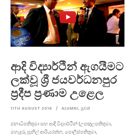
ආදි විද්‍යාර්ථින් ඇගයීමට
ලක්වූ ශ්‍රී ජයවර්ධනපුර
ප්‍රදීප ප්‍රණාම උළෙල
11TH AUGUST 2016
ALUMNI
,
පුවත්
ජනාධිපතිතුමා සහ ආදී විද්‍යාර්ථින් (උපකුලපතිතුමා,
මහැදුරු සුනිල් ආරියරත්න, පොලිස්පතිතුමා,