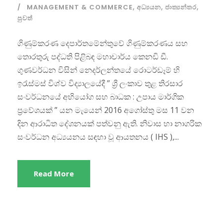
MANAGEMENT & COMMERCE
,
අධ්‍යයන
,
ජාත්‍යන්තර
,
පුවත්
ගිණුම්කරණ දෙපාර්තමේන්තුවේ ගිණුම්කරණය සහ
තොරතුරු පද්ධති පිළිබඳ මහාචාර්ය කෙනඩි ඩී.
ගුණවර්ධන විසින් නෙදර්ලන්තයේ රොටර්ඩෑම් හි
ඉරැස්මස් විශ්ව විද්‍යාලයේදී ” ශ්‍රී ලංකාව තුළ තිරසාර
සංවර්ධනයේ අභියෝග සහ බාධක : උපාය මාර්ගික
ප්‍රවේශයක් ” යන මැයෙන් 2016 අගෝස්තු මස 11 වන
දින ආරාධිත දේශනයක් පත්වනු ඇති. නිවාස හා නාගරික
සංවර්ධන අධ්‍යයනය සඳහා වූ ආයතනය ( IHS ),...
Read More