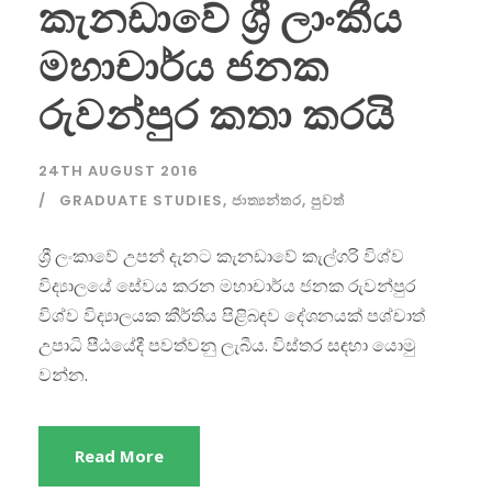
කැනඩාවේ ශ්‍රී ලාංකීය
මහාචාර්ය ජනක
රුවන්පුර කතා කරයි
24TH AUGUST 2016
GRADUATE STUDIES
,
ජාත්‍යන්තර
,
පුවත්
ශ්‍රී ලංකාවේ උපන් දැනට කැනඩාවේ කැල්ගරි විශ්ව
විද්‍යාලයේ සේවය කරන මහාචාර්ය ජනක රුවන්පුර
විශ්ව විද්‍යාලයක කීර්තිය පිළිබඳව දේශනයක් පශ්චාත්
උපාධි පීඨයේදී පවත්වනු ලැබීය. විස්තර සඳහා යොමු
වන්න.
Read More