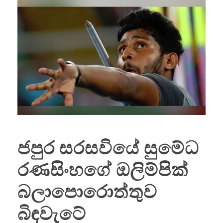
ජපුර සරසවියේ සුමේධ
රණසිංහගේ ඔලිම්පික්
බලාපොරොත්තුව
බිඳවැටේ