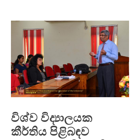
විශ්ව විද්‍යාලයක
කීර්තිය පිළිබඳව