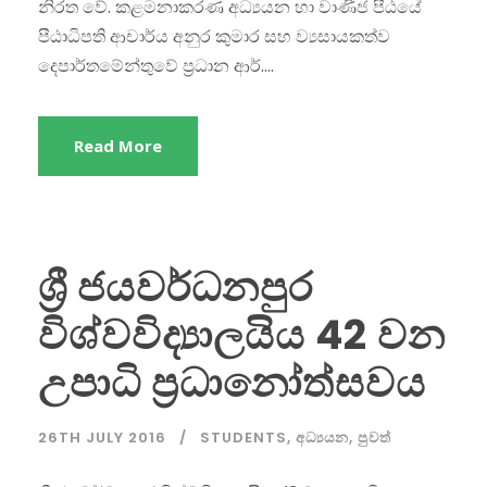
නිරත වේ. කළමනාකරණ අධ්‍යයන හා වාණිජ පීඨයේ
පීඨාධිපති ආචාර්ය අනුර කුමාර සහ ව්‍යසායකත්ව
දෙපාර්තමේන්තුවේ ප්‍රධාන ආර්....
Read More
ශ්‍රී ජයවර්ධනපුර
විශ්වවිද්‍යාලයිය 42 වන
උපාධි ප්‍රධානෝත්සවය
26TH JULY 2016
STUDENTS
,
අධ්‍යයන
,
පුවත්