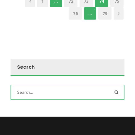
1
…
72
73
74
75
76
…
79
Search