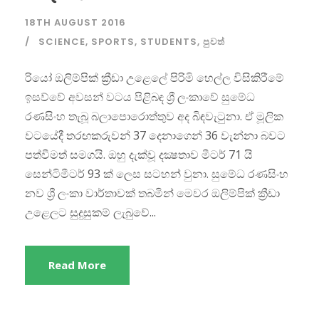
18TH AUGUST 2016
SCIENCE
,
SPORTS
,
STUDENTS
,
පුවත්
රියෝ ඔලිම්පික් ක්‍රීඩා උළෙලේ පිරිමි හෙල්ල විසිකිරීමේ
ඉසව්වේ අවසන් වටය පිළිබඳ ශ්‍රී ලංකාවේ සුමේධ
රණසිංහ තැබූ බලාපොරොත්තුව අද බිඳවැටුනා. ඒ මූලික
වටයේදී තරඟකරුවන් 37 දෙනාගෙන් 36 වැන්නා බවට
පත්වීමත් සමගයි. ඔහු දැක්වූ දක්‍ෂතාව මීටර් 71 යි
සෙන්ටිමීටර් 93 ක් ලෙස සටහන් වුනා. සුමේධ රණසිංහ
නව ශ්‍රී ලංකා වාර්තාවක් තබමින් මෙවර ඔලිම්පික් ක්‍රීඩා
උළෙලට සුදුසුකම් ලැබුවේ...
Read More