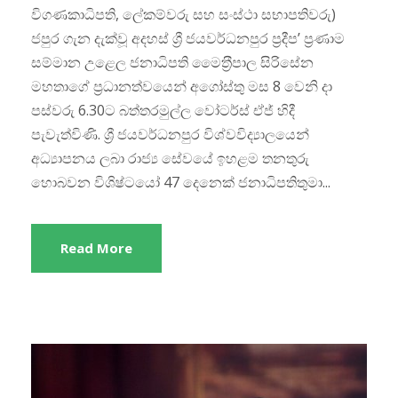
විගණකාධිපති, ලේකම්වරු සහ සංස්ථා සභාපතිවරු)
ජපුර ගැන දැක්වූ අදහස් ශ්‍රී ජයවර්ධනපුර ප‍්‍රදීප’ ප‍්‍රණාම
සම්මාන උළෙල ජනාධිපති මෛත‍්‍රීපාල සිරිසේන
මහතාගේ ප‍්‍රධානත්වයෙන් අගෝස්තු මස 8 වෙනි දා
පස්වරු 6.30ට බත්තරමුල්ල වෝටර්ස් ඒජ් හිදී
පැවැත්විණි. ශ්‍රී ජයවර්ධනපුර විශ්වවිද්‍යාලයෙන්
අධ්‍යාපනය ලබා රාජ්‍ය සේවයේ ඉහළම තනතුරු
හොබවන විශිෂ්ටයෝ 47 දෙනෙක් ජනාධිපතිතුමා...
Read More