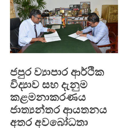
ජපුර ව්‍යාපාර ආර්ථික
විද්‍යාව සහ දැනුම
කළමනාකරණය
ජාත්‍යන්තර ආයතනය
අතර අවබෝධතා