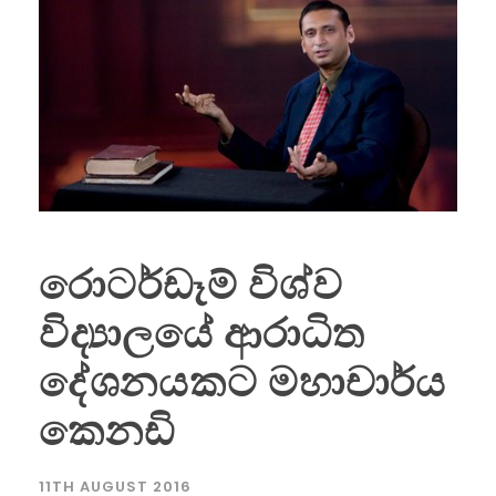
රොටර්ඩෑම් විශ්ව
විද්‍යාලයේ ආරාධිත
දේශනයකට මහාචාර්ය
කෙනඩි
11TH AUGUST 2016