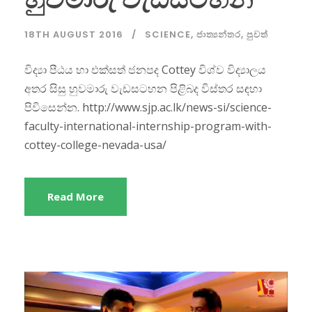
18TH AUGUST 2016
SCIENCE
,
ජාත්‍යන්තර
,
පුවත්
විද්‍යා පීඨය හා එක්සත් ජනපද Cottey විශ්ව විද්‍යාලය
අතර සිසු හුවමාරු වැඩසටහන පිළිබද විස්තර සඳහා
පිවිසෙන්න. http://www.sjp.ac.lk/news-si/science-
faculty-international-internship-program-with-
cottey-college-nevada-usa/
Read More