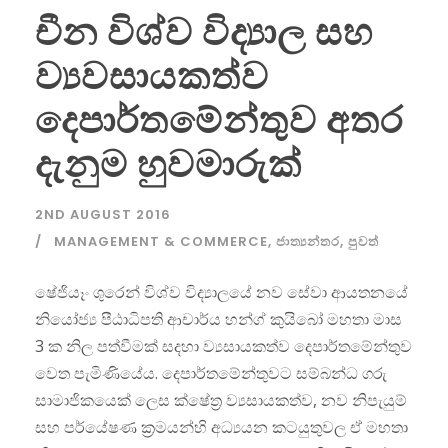
චීන විශ්ව විද්‍යාල සහ
ව්‍යවසායකත්ව
දෙපාර්තමේන්තුව අතර
දැනුම හුවමාරුක්
2ND AUGUST 2016
MANAGEMENT & COMMERCE
,
ජාත්‍යන්තර
,
පුවත්
ෂේජියෑං ශුරෙන් විශ්ව විද්‍යාලයේ නව සේවා ආයතනයේ
නියෝජ්‍ය පීඨාධිපති ආචාර්ය හන්ග් කුයිබෝ මහතා මාස
3 ක නිල පත්වීමක් සදහා ව්‍යසායකත්ව දෙපාර්තමේන්තුව
වෙත පැමිණියේය. දෙපාර්තමේන්තුවට සම්බන්ධ ගරු
සාමාජිකයෙක් ලෙස ක්ෂේත්‍ර ව්‍යසායකත්ව, නව නිපැයුම්
සහ පර්යේෂණ ක්‍රමයන්හි අධ්‍යයන කටයුතුවල ඒ මහතා