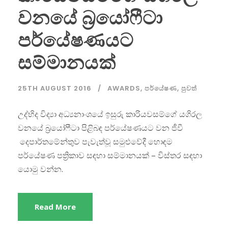
වනයේ බ්‍රයෝෆීටා
පර්යේෂණයට
සම්මානයක්
25TH AUGUST 2016
AWARDS
,
පර්යේෂණ
,
පුවත්
උද්භිද විද්‍යා අධ්‍යනාංශයේ ඉසුරු කාරියවසම්ගේ යගිරල
වනයේ බ්‍රයෝෆීටා පිළිබඳ පර්යේෂණයට වන ජීවී
දෙපාර්තමේන්තුව පැවැත්වූ සමුළුවේදී හොඳම
පර්යේෂණ පත්‍රිකාව සඳහා සම්මානයක් – විස්තර සඳහා
යොමු වන්න.
Read More