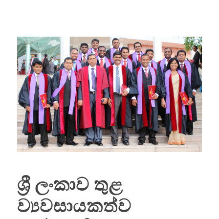
ශ්‍රී ලංකාව තුළ
ව්‍යවසායකත්ව