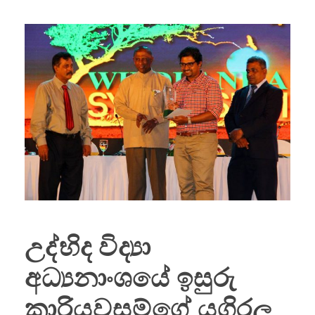
උද්භිද විද්‍යා
අධ්‍යනාංශයේ ඉසුරු
කාරියවසම්ගේ යගිරල