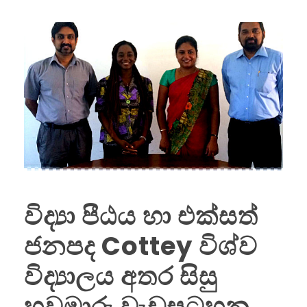
විද්‍යා පීඨය හා එක්සත්
ජනපද Cottey විශ්ව
විද්‍යාලය අතර සිසු
හුවමාරු වැඩසටහන