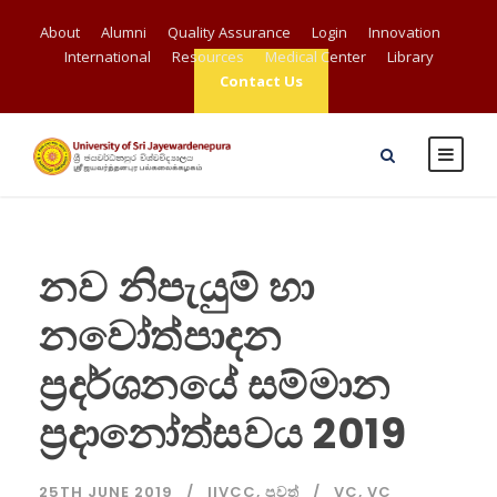
About
Alumni
Quality Assurance
Login
Innovation
International
Resources
Medical Center
Library
Contact Us
නව නිපැයුම් හා
නවෝත්පාදන
ප්‍රදර්ශනයේ සම්මාන
ප්‍රදානෝත්සවය 2019
25TH JUNE 2019
IIVCC
,
පුවත්
VC
,
VC