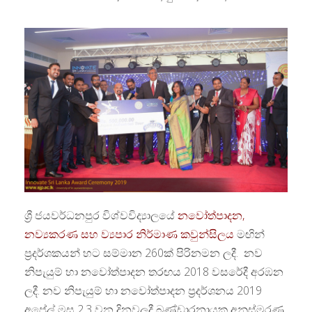
ශ්‍රී ජයවර්ධනපුර විශ්වවිද්‍යාලයේ
නවෝත්පාදන,
නව්‍යකරණ සහ ව්‍යපාර නිර්මාණ කවුන්සිලය
මඟින්
ප්‍රදර්ශකයන් හට සම්මාන 260ක් පිරිනමන ලදී. නව
නිපැයුම් හා නවෝත්පාදන තරඟය 2018 වසරේදී අරඹන
ලදී. නව නිපැයුම් හා නවෝත්පාදන ප්‍රදර්ශනය 2019
අප්‍රේල් මස 2,3 වන දිනවලදී බණ්ඩාරනායක අනුස්මරණ