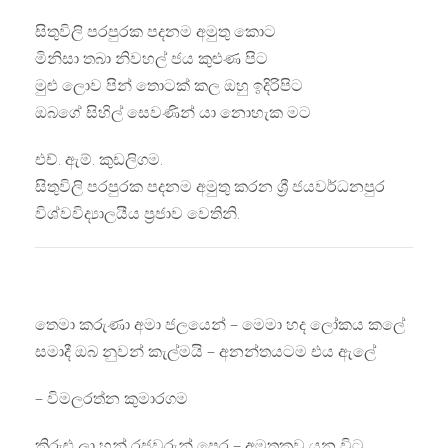
සිතුවිලි පරපුරක පදනම අමුතු කොට
මිනිසා තබා නිවහල් ජය කුළුණ පිට
මුළු ලොව පින් තොටක් කල ඔහු ඉදිරිපිට
ඔබගේ සිහිල් සෙවණින් යා නොහැක මට
එච්. ඇම්. කුඩලිගම.
සිතුවිලි පරපුරක පදනම අමුතු කරන ශ්‍රී ජයවර්ධනපුර
විශ්වවිද්‍යාලයීය ප්‍රජාව වෙතිනි.
තෙමා කරුණා අමා ජලයෙන් – මෙමා හද ලෝකය කලේ
සමාදී ඔබ නුවන් කැල්මයි – අනන්තයටම එය ඇලේ
– විමලරත්න කුමාරගම
කිරුළු ලා හුන් රජවරුන් පෙර – අමතකව යන විට