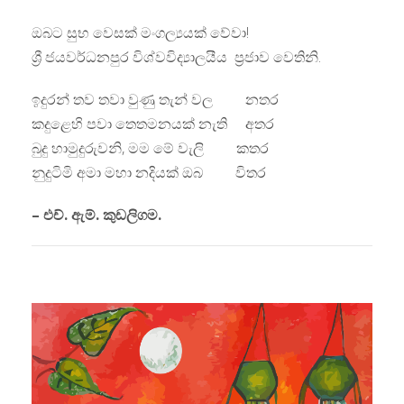
ඔබට සුභ වෙසක් මංගල්‍යයක් වේවා!
ශ්‍රී ජයවර්ධනපුර විශ්වවිද්‍යාලයීය ප්‍රජාව වෙතිනි.
ඉදුරන් තව තවා වුණු තැන් වල නතර
කදුළෙහි පවා තෙතමනයක් නැති අතර
බුදු හාමුදුරුවනි, මම මේ වැලි කතර
නුදුටිමි අමා මහා නදියක් ඔබ විතර
– එච්. ඇම්. කුඩලිගම.