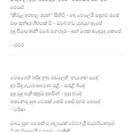
මෙසේ
“කිරුළ අතහළ රජුන් ” සිහිවී – හද වෙලෙයි සදහම් රසේ
සදා සුන්දර ගීතයක් වී – ඔබේ හඩ යුගයුග ඇසේ
බුදු පියාණෙනි ඔබේ මග හැර – අන් මගක අදෙමුද කෙසේ
– සචර
වෙසගෙහි තරිඳු නුබ මඩලෙහි -නැගෙන සදේ
දම් සිදු ගැඹර අපමණ රැළි – සරැළි බිදේ
සුදු මුදු බැති කුසුම් දහසින් – පුදා හදේ
පතනෙමු සුබ වෙසක් තෙමි තෙමි දහම් පොදේ
– වර්ෂා
ඔබට සුභ වෙසක් මංගල්‍යයක් වේවා! ශ්‍රී ජයවර්ධනපුර
විශ්වවිද්‍යාලයීය ප්‍රජාව වෙතිනි.