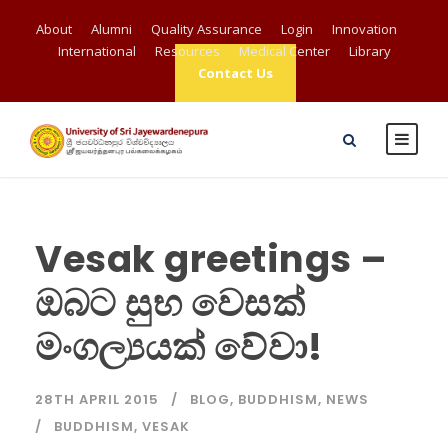
About
Alumni
Quality Assurance
Login
Innovation
International
Resources
Medical Center
Library
Contact Us
Vesak greetings –
ඔබට සුභ වෙසක්
මංගල්‍යයක් වේවා!
28TH APRIL 2015
BLOG
,
BUDDHISM
,
NEWS
BUDDHISM
,
VESAK