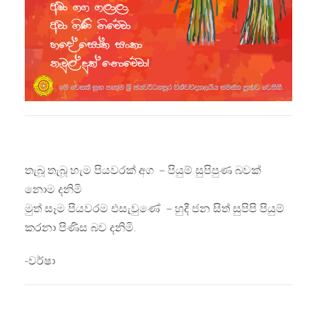
තැබූ තැබූ හැම පියවරක් අග – පියුම් සුපිපුණ බවක්
නොම දනිමි
මුත් සෑම පියවරම එසැවුණේ – හුදී ජන සිත් සුපිපි පියුම්
කරනා පිණිස බව දනිමි.
-වර්ෂා