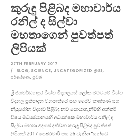
කුරුඳු පිළිබද මහාචාර්ය
රනිල් ද සිල්වා
මහතාගෙන් පුවත්පත්
ලිපියක්
27TH FEBRUARY 2017
BLOG
,
SCIENCE
,
UNCATEGORIZED @SI
,
පර්යේෂණ
,
පුවත්
ශ්‍රී ජයවර්ධනපුර විශ්ව විද්‍යාලයේ ලෝක මට්ටමේ විශ්ව
විද්‍යාල ප්‍රතිපාදන ව්‍යාපෘතියේ සහ ජෛව තාක්ෂණ සහ
නියුරෝන විද්‍යාව පිළිබඳ නව සොයාගැනීම්හි අන්තර්
විෂය මධ්‍යස්ථානයහි අධ්‍යක්ෂක මහාචාර්ය රනිල් ද
සිල්වා මහතා අදහස් දක්වන කුරුඳු පිළිබද පුවත්පත්
ලිපියක් 2017 පෙබරවාරි මස 26 වැනිදා “සන්ඩේ