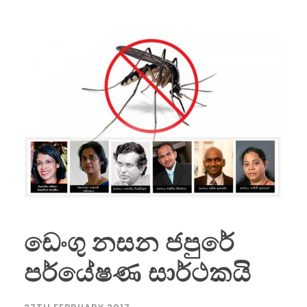
ඩෙංගු නසන ජපුරේ
පර්යේෂණ සාර්ථකයි