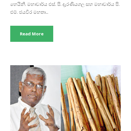
හෙයිනි. මහාචාර්ය එස්. පි. දැරණියගල සහ මහාචාර්ය පි.
එම්. ජයවීර මහතා...
Read More