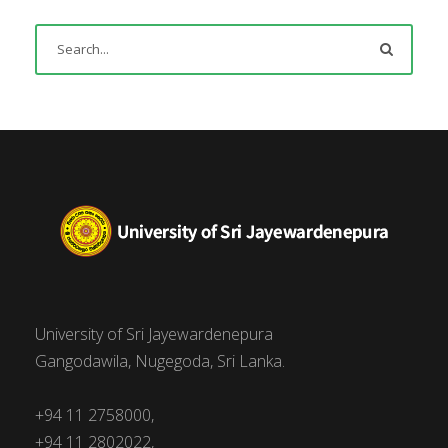
University of Sri Jayewardenepura
Gangodawila, Nugegoda, Sri Lanka.
+94 11 2758000,
+94 11 2802022,