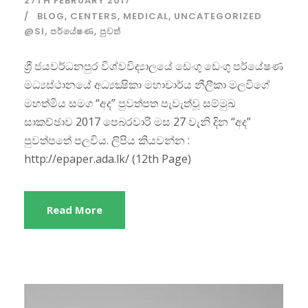
27TH FEBRUARY 2017
BLOG
,
CENTERS
,
MEDICAL
,
UNCATEGORIZED
@SI
,
පර්යේෂණ
,
පුවත්
ශ්‍රී ජයවර්ධනපුර විශ්වවිද්‍යාලයේ ඩෙංගු ඩෙංගු පර්යේෂණ
මධ්‍යස්ථානයේ අධ්‍යක්‍ෂිකා මහාචාර්ය නීලීකා මලවිගේ
මහත්මිය සමග “අද” පුවත්පත පැවැත්වූ සම්මුඛ
සාකච්ඡාව 2017 පෙබරවාරි මස 27 වැනි දින “අද”
පුවත්පතේ පලවිය. ලිපිය කියවන්න :
http://epaper.ada.lk/ (12th Page)
Read More