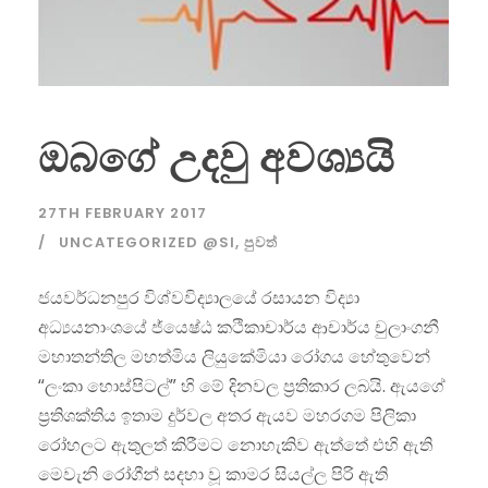
ඔබගේ උදවු අවශ්‍යයි
27TH FEBRUARY 2017
UNCATEGORIZED @SI
,
පුවත්
ජයවර්ධනපුර විශ්වවිද්‍යාලයේ රසායන විද්‍යා
අධ්‍යයනාංශයේ ජ්යෙෂ්ඨ කථිකාචාර්ය ආචාර්ය චුලාංගනී
මහාතන්තිල මහත්මිය ලියුකේමියා රෝගය හේතුවෙන්
“ලංකා හොස්පිටල්” හි මේ දිනවල ප්‍රතිකාර ලබයි. ඇයගේ
ප්‍රතිශක්තිය ඉතාම දුර්වල අතර ඇයව මහරගම පිලිකා
රෝහලට ඇතුලත් කිරීමට නොහැකිව ඇත්තේ එහි ඇති
මෙවැනි රෝගීන් සදහා වූ කාමර සියල්ල පිරි ඇති