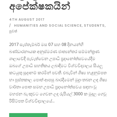
අපේක්ෂකයින්
4TH AUGUST 2017
HUMANITIES AND SOCIAL SCIENCE
,
STUDENTS
,
පුවත්
2017 සැප්තැම්බර් මස 07 සහ 08 දිනයන්හි
බණ්ඩාරනායක අනුස්මරණ ජාත්‍යන්තර සම්මන්ත්‍රණ
ශාලාවේදී පැවැත්වෙන උපාධි ප්‍රදානෝත්සවයේදීම
ඔබගේ උපාධි සහතිකය ලබාදීමට විශ්වවිද්‍යාලය සියලු
කටයුතු සූදානම් කරමින් පවතී. එබැවින් ශිෂ්‍ය හැඳුනුම්පත
හා පුස්තකාල පොත් ආපසු බාරදීමෙන් මුද්‍රා තබන ලඳ ශිෂ්‍ය
වාර්තා පොත සමඟ උපාධි ප්‍රදානෝත්සවය සඳහා වූ
මහජන බැංකුවට ගෙවන ලද රුපියල් 3000 ක මුදල ගෙවූ
රිසිට්පත විශ්වවිද්‍යාලයේ...