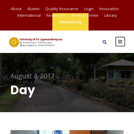
About
Alumni
Quality Assurance
Login
Innovation
International
Resources
Medical Center
Library
Contact Us
August 4, 2017
Day