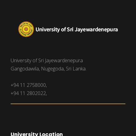
University of Sri Jayewardenepura
Gangodawila, Nugegoda, Sri Lanka.
+94 11 2758000,
+94 11 2802022,
University Location