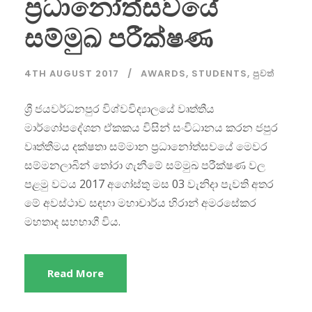
ප්‍රධානෝත්සවයේ
සම්මුඛ පරීක්ෂණ
4TH AUGUST 2017
AWARDS
,
STUDENTS
,
පුවත්
ශ්‍රී ජයවර්ධනපුර විශ්වවිද්‍යාලයේ වෘත්තීය
මාර්ගෝපදේශන ඒකකය විසින් සංවිධානය කරන ජපුර
වෘත්තීමය දක්ෂතා සම්මාන ප්‍රධානෝත්සවයේ මෙවර
සම්මනලාබින් තෝරා ගැනීමේ සම්මුඛ පරීක්ෂණ වල
පළමු වටය 2017 අගෝස්තු මස 03 වැනිදා පැවති අතර
මේ අවස්ථාව සඳහා මහාචාර්ය හිරාන් අමරසේකර
මහතාද සහභාගී විය.
Read More