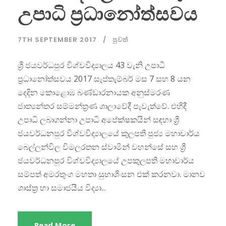
උපාධි ප්‍රධානෝත්සවය
7TH SEPTEMBER 2017
පුවත්
ශ්‍රී ජයවර්ධපුර විශ්වවිද්‍යාලය 43 වැනි උපාධි
ප්‍රධානෝත්සවය 2017 සැප්තැම්බර් මස 7 සහ 8 යන
දෙදින කොළොඹ බණ්ඩාරනායක අනුස්මරණ
ජාත්‍යන්තර සම්මන්ත්‍රණ ශාලාවේදී පැවැත්වේ. එහිදී
උපාධි ලබාගන්නා උපාධි අපේක්ෂකයින් සඳහා ශ්‍රී
ජයවර්ධනපුර විශ්වවිද්‍යාලයේ කුලපති පුජ්‍ය මහාචාර්ය
බෙල්ලන්විල විමලරතන ස්වාමින් වහන්සේ සහ ශ්‍රී
ජයවර්ධනපුර විශ්වවිද්‍යාලයේ උපකුලපති මහාචාර්ය
සම්පත් අමරතුංග මහතා සුභාශිංසන එක් කරනවා. මානව
ශාස්ත්‍ර හා සමාජයීය විද්‍යා...
Read More