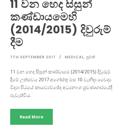
11 වන හෙද සිසුන්
කණ්ඩායමෙහි
(2014/2015) දිවුරුම්
දීම
7TH SEPTEMBER 2017
MEDICAL
,
පුවත්
11 වන හෙද සිසුන් කණ්ඩායම (2014/2015) දිවුරුම්
දීමේ උත්සවය 2017 අගෝස්තු මස 10 වැනිදා වෛද්‍ය
විද්‍යා පිඨයේ කායව්‍යච්ඡේද අධ්‍යනාංශ ශ්‍රවණාගාරයේදී
පැවැත්විය.
Read More