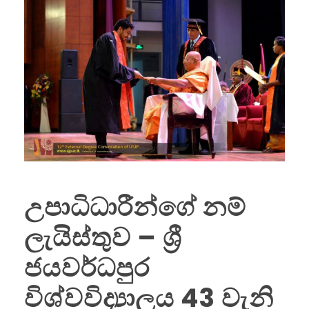
උපාධිධාරීන්ගේ නම්
ලැයිස්තුව – ශ්‍රී
ජයවර්ධපුර
විශ්වවිද්‍යාලය 43 වැනි