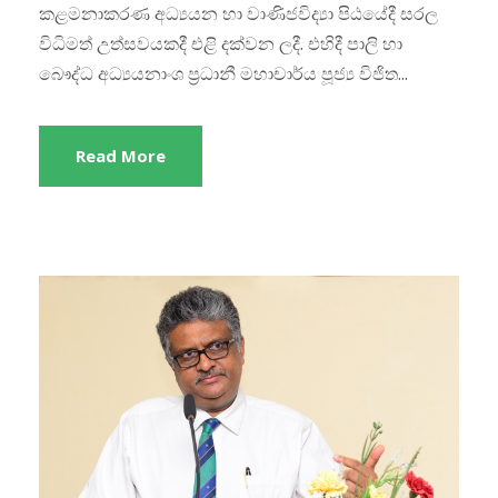
කළමනාකරණ අධ්‍යයන හා වාණිජවිද්‍යා පිඨයේදී සරල
විධිමත් උත්සවයකදී එළි දක්වන ලදී. එහිදී පාලි හා
බෞද්ධ අධ්‍යයනාංශ ප්‍රධානී මහාචාර්ය පූජ්‍ය විජිත...
Read More