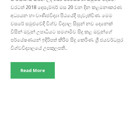
වරටත් 2018 දෙසැම්බර් මස 20 වන දින කළමනාකරණ
අධ්‍යයන හා වාණිජවිද්‍යා පිඨයේදී පැවැත්විණ. මෙම
වසරේ සමුළුවේදී විශ්ව විද්‍යාල සිසුන් නව දෙනෙක්
විසින් ඔවුන් උපාධියට සමගාමීව සිදු කළ ඔවුන්ගේ
පර්යේෂණයන් ඉදිරිපත් කිරීම සිදු කෙරිණ. ශ්‍රී ජයවර්ධපුර
විශ්වවිද්‍යාලයේ උපකුලපති...
Read More