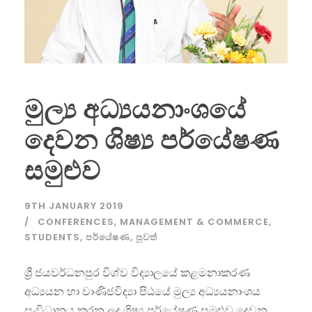
මුල්‍ය අධ්‍යයනාංශයේ
දෙවන ශිෂ්‍ය පර්යේෂණ
සමුළුව
9TH JANUARY 2019
CONFERENCES
,
MANAGEMENT & COMMERCE
,
STUDENTS
,
පර්යේෂණ
,
පුවත්
ශ්‍රී ජයවර්ධනපුර විශ්ව විද්‍යාලයේ කළමනාකරණ
අධ්‍යයන හා වාණිජවිද්‍යා පිඨයේ මුල්‍ය අධ්‍යයනාංශය
සංවිධානය කරන ලද ශිෂ්‍ය පර්යේෂණ සමුළුව දෙවන