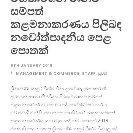
සම්පත්
කළමනාකරණය පිලිබඳ
නවෝත්පාදනීය පෙළ
පොතක්
9TH JANUARY 2019
MANAGEMENT & COMMERCE
,
STAFF
,
පුවත්
ශ්‍රී ජයවර්ධනපුර විශ්ව විද්‍යාලයේ කළමනාකරණ
අධ්‍යයන හා වාණිජවිද්‍යා පිඨයේ මානව සම්පත්
කළමනාකරණ අධ්‍යනාංශයේ ජෙය්ෂ්ඨ මහාචාර්ය
එච්.එච්.ඩී.එන්.පී. ඕපාත මහතා තිරසාර මානව සම්පත්
කළමනාකරණය යන මැයෙන් නව පොතක් 2019
ජනවාරි මස 7 වනදා ශ්‍රී ජයවර්ධනපුර විශ්ව විද්‍යාලයේ