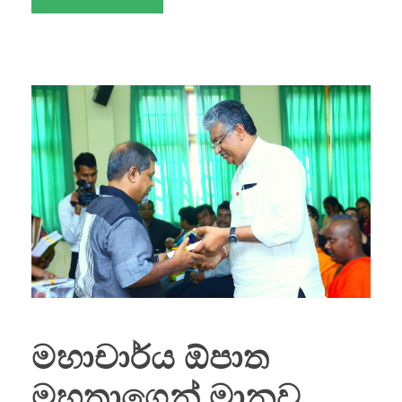
මහාචාර්ය ඕපාත
මහතාගෙන් මානව