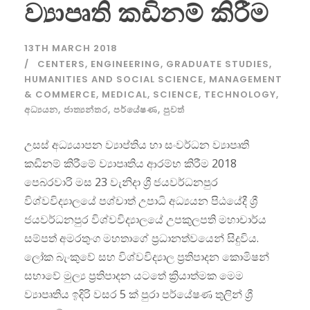
ව්‍යාපෘති කඩිනම් කිරීම
13TH MARCH 2018
CENTERS
,
ENGINEERING
,
GRADUATE STUDIES
,
HUMANITIES AND SOCIAL SCIENCE
,
MANAGEMENT
& COMMERCE
,
MEDICAL
,
SCIENCE
,
TECHNOLOGY
,
අධ්‍යයන
,
ජාත්‍යන්තර
,
පර්යේෂණ
,
පුවත්
උසස් අධ්‍යයාපන ව්‍යාප්තිය හා සංවර්ධන ව්‍යාපෘති
කඩිනම් කිරීමේ ව්‍යාපෘතිය ආරම්භ කිරීම 2018
පෙබරවාරි මස 23 වැනිදා ශ්‍රී ජයවර්ධනපුර
විශ්වවිද්‍යාලයේ පශ්චාත් උපාධි අධ්‍යයන පිඨයේදී ශ්‍රී
ජයවර්ධනපුර විශ්වවිද්‍යාලයේ උපකුලපති මහාචාර්ය
සම්පත් අමරතුංග මහතාගේ ප්‍රධානත්වයෙන් සිදුවිය.
ලෝක බැංකුවේ සහ විශ්වවිද්‍යාල ප්‍රතිපාදන කොමිෂන්
සභාවේ මුල්‍ය ප්‍රතිපාදන යටතේ ක්‍රියාත්මක මෙම
ව්‍යාපෘතිය ඉදිරි වසර 5 ක් පුරා පර්යේෂණ තුලින් ශ්‍රී