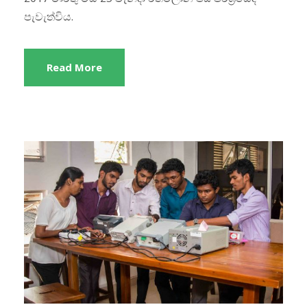
පැවැත්විය.
Read More