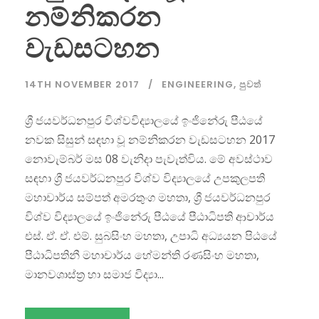
නම්නිකරන
වැඩසටහන
14TH NOVEMBER 2017
ENGINEERING
,
පුවත්
ශ්‍රී ජයවර්ධනපුර විශ්වවිද්‍යාලයේ ඉංජිනේරු පීඨයේ
නවක සිසුන් සඳහා වූ නම්නිකරන වැඩසටහන 2017
නොවැම්බර් මස 08 වැනිදා පැවැත්විය. මේ අවස්ථාව
සඳහා ශ්‍රී ජයවර්ධනපුර විශ්ව විද්‍යාලයේ උපකුලපති
මහාචාර්ය සම්පත් අමරතුංග මහතා, ශ්‍රී ජයවර්ධනපුර
විශ්ව විද්‍යාලයේ ඉංජිනේරු පීඨයේ පීඨාධිපති ආචාර්ය
එස්. ඒ. ඒ. එම්. සුබසිංහ මහතා, උපාධි අධ්‍යයන පිඨයේ
පීඨාධිපතිනී මහාචාර්ය හේමන්ති රණසිංහ මහතා,
මානවශාස්ත්‍ර හා සමාජ විද්‍යා...