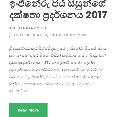
ඉංජිනේරු පීඨ සිසුන්ගේ
දක්ෂතා ප්‍රදර්ශනය 2017
3RD JANUARY 2018
CULTURE & ARTS
,
ENGINEERING
,
පුවත්
ශ්‍රී ජයවර්ධනපුර විශ්වවිද්‍යාලයේ ඉංජිනේරු පීඨයේ පළමු
සහ දෙවන වසර සිසුන් විසින් සංවිධානය කළ සිසුන්ගේ
දක්ෂතා ප්‍රදර්ශනය 2017 දෙසැම්බර් මස 22 වැනිදා
පැවැත්විය. මේ අවස්ථාව සදහා ශ්‍රී ජයවර්ධනපුර විශ්ව
විද්‍යාලයේ ඉංජිනේරු පීඨයේ පීඨාධිපති ආචාර්ය අකිල
සුබසිංහ මහතා සහ අධ්‍යයනාංශ වල අංශ ප්‍රධානින්
සහභාගි විය.
Read More