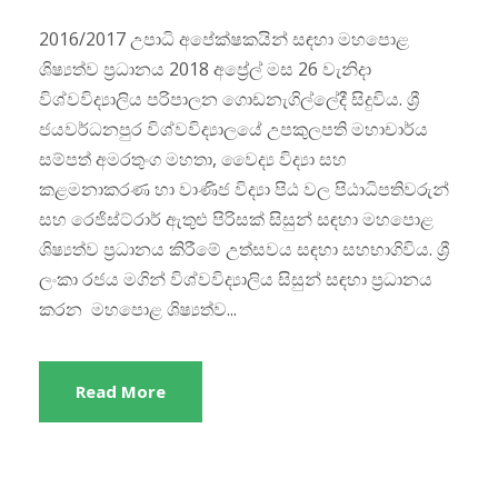
2016/2017 උපාධි අපේක්ෂකයින් සඳහා මහපොළ
ශිෂ්‍යත්ව ප්‍රධානය 2018 අප්‍රේල් මස 26 වැනිදා
විශ්වවිද්‍යාලිය පරිපාලන ගොඩනැගිල්ලේදී සිදුවිය. ශ්‍රී
ජයවර්ධනපුර විශ්වවිද්‍යාලයේ උපකුලපති මහාචාර්ය
සම්පත් අමරතුංග මහතා, වෛද්‍ය විද්‍යා සහ
කළමනාකරණ හා වාණිජ විද්‍යා පිඨ වල පිඨාධිපතිවරුන්
සහ රෙජිස්ට්රාර් ඇතුළු පිරිසක් සිසුන් සඳහා මහපොළ
ශිෂ්‍යත්ව ප්‍රධානය කිරීමේ උත්සවය සඳහා සහභාගිවිය. ශ්‍රී
ලංකා රජය මගින් විශ්වවිද්‍යාලිය සිසුන් සඳහා ප්‍රධානය
කරන මහපොළ ශිෂ්‍යත්ව...
Read More