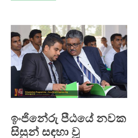
ඉංජිනේරු පීඨයේ නවක
සිසුන් සඳහා වූ