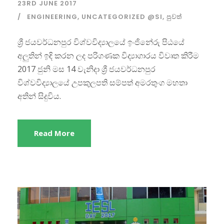
23RD JUNE 2017
ENGINEERING
,
UNCATEGORIZED @SI
,
පුවත්
ශ්‍රී ජයවර්ධනපුර විශ්වවිද්‍යාලයේ ඉංජිනේරු පිඨයේ
අලුතින් ඉඳි කරන ලද පරිගණක විද්‍යාගාරය විවෘත කිරීම
2017 ජුනි මස 14 වැනිදා ශ්‍රී ජයවර්ධනපුර
විශ්වවිද්‍යාලයේ උපකුලපති සම්පත් අමරතුංග මහතා
අතින් සිදුවිය.
Read More