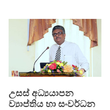
උසස් අධ්‍යයාපන
ව්‍යාප්තිය හා සංවර්ධන