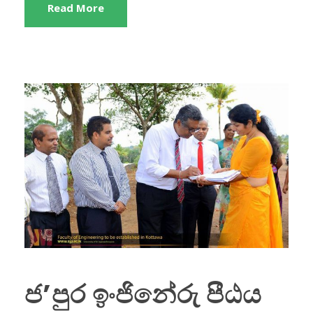
Read More
ජ’පුර ඉංජිනේරු පීඨය