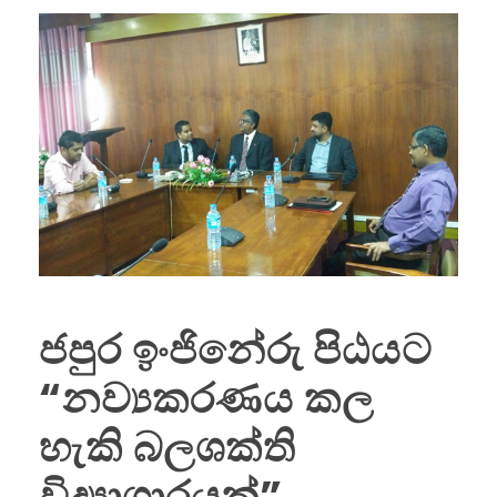
ජපුර ඉංජිනේරු පිඨයට
“නව්‍යකරණය කල
හැකි බලශක්ති
විද්‍යාගාරයක්”