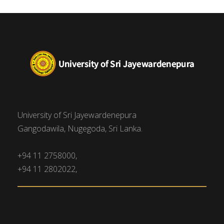
University of Sri Jayewardenepura
Gangodawila, Nugegoda, Sri Lanka.
+94 11 2758000,
+94 11 2802022,