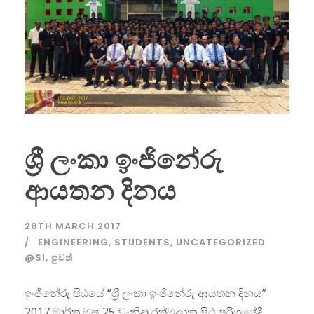
ශ්‍රී ලංකා ඉංජිනේරු
ආයතන දිනය
28TH MARCH 2017
ENGINEERING
,
STUDENTS
,
UNCATEGORIZED
@SI
,
පුවත්
ඉංජිනේරු පිඨයේ “ශ්‍රී ලංකා ඉංජිනේරු ආයතන දිනය”
2017 මාර්තු මස 25 වැනිදා රත්මලාන පිඨ පරිශ්‍රයේදී