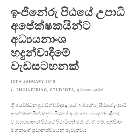
ඉංජිනේරු පිඨයේ උපාධි
අපේක්ෂකයින්ට
අධ්‍යයනාංශ
හදුන්වාදීමේ
වැඩසටහනක්
12TH JANUARY 2018
ENGINEERING
,
STUDENTS
,
අධ්‍යයන
,
පුවත්
ශ්‍රී ජයවර්ධනපුර විශ්වවිද්‍යාලයේ ඉංජිනේරු පිඨයේ උපාධි
අපේක්ෂකයින් සඳහා පිඨයේ අධ්‍යයනාංශ හදුන්වාදීමේ
වැඩසටහනක් පිඨයේ පීඨාධිපති එස්. ඒ. ඒ. එම්. සුබසිංහ
මහතාගේ ප්‍රධානත්වයෙන් පැවැත්විය.