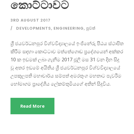
කොට්ටාවට
3RD AUGUST 2017
DEVELOPMENTS
,
ENGINEERING
,
පුවත්
ශ්‍රී ජයවර්ධනපුර විශ්වවිද්‍යාලයේ ඉංජිනේරු පීඨය ස්ථාපිත
කිරීම සඳහා කොට්ටාව මත්තේගොඩ ප්‍රදේශයෙන් අක්කර
10 ක ඉඩමක් ලබා ගැනීම 2017 ජූලි මස 31 වන දින සිදු
වූ අතර ඉඩමේ අයිතිය ශ්‍රී ජයවර්ධනපුර විශ්වවිද්‍යාලයේ
උපකුලපති මහාචාර්ය සම්පත් අමරතුංග මහතාට පැවරීම
හෝමාගම ප්‍රාදේශීය ලේකම්තුමියගේ අතින් සිදුවිය.
Read More