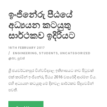
ඉංජිනේරු පීඨයේ
අධ්‍යයන කටයුතු
සාර්ථකව ඉදිරියට
16TH FEBRUARY 2017
ENGINEERING
,
STUDENTS
,
UNCATEGORIZED
@SI
,
පුවත්
ශ්‍රී ජයවර්ධනපුර විශ්වවිද්‍යාල ඉතිහාසයට නව පිටුවක්
එක් කරමින් ඉංජිනේරු පිඨය 2016 වසරේදී ආරම්භ විය.
එහි අධ්‍යයන කටයුතු මේ දිනවල සාර්ථකව සිදුවෙමින්
පවතී.