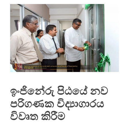
ඉංජිනේරු පිඨයේ නව
පරිගණක විද්‍යාගාරය
විවෘත කිරීම