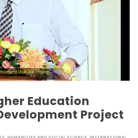
gher Education
Development Project
ES
,
HUMANITIES AND SOCIAL SCIENCE
,
INTERNATIONAL
,