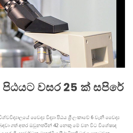
‍ය පිඨයට වසර 25 ක් සපිරේ
වවිද්‍යාලයේ වෛද්‍ය විද්‍යා පිඨය ශ්‍රී ලංකාවේ 6 වැනි වෛද්‍ය
 139 බඳවා ගත් අතර ඔවුනතරින් 42 නෙකු මේ වන විට විශේෂඥ