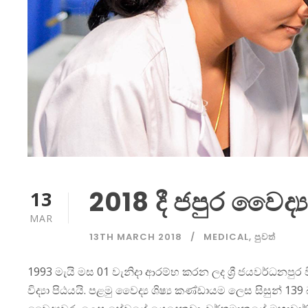
2018 දී ජපුර වෛද්
13
MAR
13TH MARCH 2018
MEDICAL
,
පුවත්
1993 මැයි මස 01 වැනිදා ආරම්භ කරන ලද ශ්‍රී ජයවර්ධනපුර විශ්
විද්‍යා පිඨයයි. පළමු වෛද්‍ය ශිෂ්‍ය කණ්ඩායම ලෙස සිසුන්