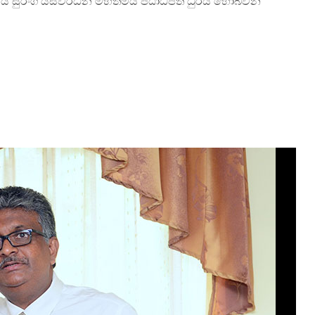
 සුරංගි යසවර්ධන මහත්මිය පීඨාධිපති ධුරය හොබවන