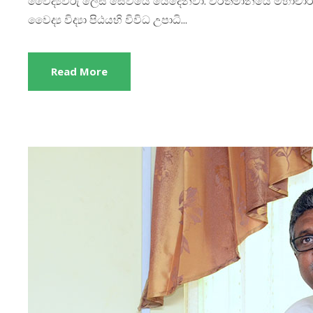
වෛද්‍යවරු ලෙස සේවයේ යෙදෙනවා. වර්තමානයේ මහාචාර්ය
වෛද්‍ය විද්‍යා පිඨයහි විවිධ උපාධි...
Read More