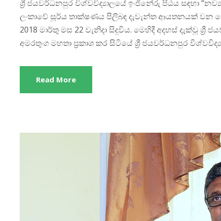
ශ්‍රී ජයවර්ධනපුර විශ්වවිද්‍යාලයේ ඉංජිනේරු පිඨය සඳහා “නව්‍
ලංකාවේ සූර්ය තාක්ෂණය පිලිබඳ දැවැන්ත ආයතනයක් වන 
2018 මාර්තු මස 22 වැනිදා සිදුවිය. මෙහිදී අදහස්‌ දැක්වූ ශ්‍
අමරතුංග මහතා ප්‍රකාශ කර සිටියේ ශ්‍රී ජයවර්ධනපුර විශ්වවිද්
Read More