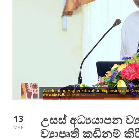
උසස් අධ්‍යයාපන ව්‍
13
MAR
ව්‍යාපෘති කඩිනම් කි