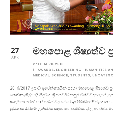
මහපොළ ශිෂ්‍යත්ව ප
27
APR
27TH APRIL 2018
AWARDS
,
ENGINEERING
,
HUMANITIES AN
MEDICAL
,
SCIENCE
,
STUDENTS
,
UNCATEGO
2016/2017 උපාධි අපේක්ෂකයින් සඳහා මහපොළ ශිෂ්‍යත්ව ප්‍රධා
ගොඩනැගිල්ලේදී සිදුවිය. ශ්‍රී ජයවර්ධනපුර විශ්වවිද්‍යාලයේ 
කළමනාකරණ හා වාණිජ විද්‍යා පිඨ වල පිඨාධිපතිවරුන් සහ රෙජ
ප්‍රධානය කිරීමේ උත්සවය සඳහා සහභාගිවිය. ශ්‍රී ලංකා රජය ම