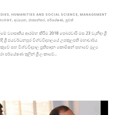
DIES
,
HUMANITIES AND SOCIAL SCIENCE
,
MANAGEMENT
OLOGY
,
අධ්‍යයන
,
ජාත්‍යන්තර
,
පර්යේෂණ
,
පුවත්
ීමේ ව්‍යාපෘතිය ආරම්භ කිරීම 2018 පෙබරවාරි මස 23 වැනිදා ශ්‍රී
ී ශ්‍රී ජයවර්ධනපුර විශ්වවිද්‍යාලයේ උපකුලපති මහාචාර්ය
ුවේ සහ විශ්වවිද්‍යාල ප්‍රතිපාදන කොමිෂන් සභාවේ මුල්‍ය
රා පර්යේෂණ තුලින් ශ්‍රී ලංකාවේ...