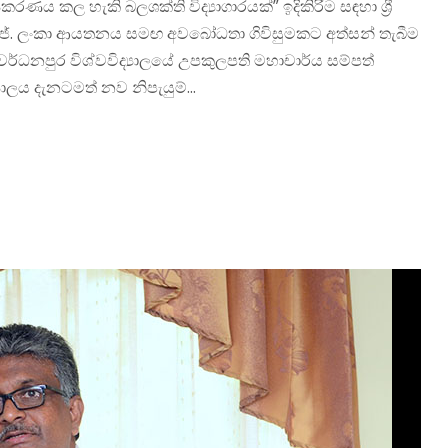
යකරණය කල හැකි බලශක්ති විද්‍යාගාරයක්” ඉදිකිරිම සඳහා ශ්‍රී
ජේ. ලංකා ආයතනය සමඟ අවබෝධතා ගිවිසුමකට අත්සන් තැබීම
රී ජයවර්ධනපුර විශ්වවිද්‍යාලයේ උපකුලපති මහාචාර්ය සම්පත්
‍යාලය දැනටමත් නව නිපැයුම්...