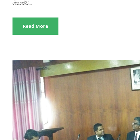
ශිෂ්‍යත්ව...
Read More