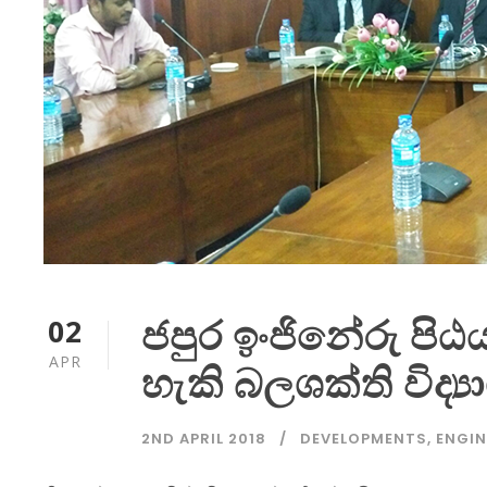
ජපුර ඉංජිනේරු ප
02
APR
හැකි බලශක්ති විද්‍
2ND APRIL 2018
DEVELOPMENTS
,
ENGIN