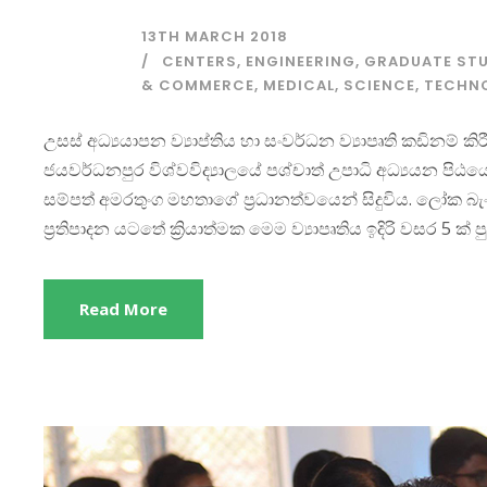
13TH MARCH 2018
CENTERS
,
ENGINEERING
,
GRADUATE STU
& COMMERCE
,
MEDICAL
,
SCIENCE
,
TECHN
උසස් අධ්‍යයාපන ව්‍යාප්තිය හා සංවර්ධන ව්‍යාපෘති කඩිනම් කිර
ජයවර්ධනපුර විශ්වවිද්‍යාලයේ පශ්චාත් උපාධි අධ්‍යයන පිඨයේද
සම්පත් අමරතුංග මහතාගේ ප්‍රධානත්වයෙන් සිදුවිය. ලෝක බැංක
ප්‍රතිපාදන යටතේ ක්‍රියාත්මක මෙම ව්‍යාපෘතිය ඉදිරි වසර 5 ක් පු
Read More