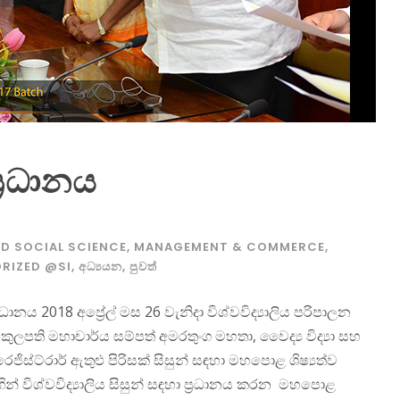
්‍රධානය
D SOCIAL SCIENCE
,
MANAGEMENT & COMMERCE
,
RIZED @SI
,
අධ්‍යයන
,
පුවත්
නය 2018 අප්‍රේල් මස 26 වැනිදා විශ්වවිද්‍යාලිය පරිපාලන
උපකුලපති මහාචාර්ය සම්පත් අමරතුංග මහතා, වෛද්‍ය විද්‍යා සහ
ිස්ට්රාර් ඇතුළු පිරිසක් සිසුන් සඳහා මහපොළ ශිෂ්‍යත්ව
ගින් විශ්වවිද්‍යාලිය සිසුන් සඳහා ප්‍රධානය කරන මහපොළ