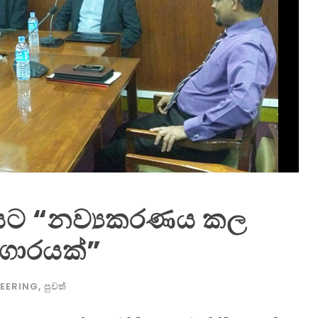
ිඨයට “නව්‍යකරණය කල
යාගාරයක්”
EERING
,
පුවත්