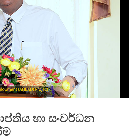
යාප්තිය හා සංවර්ධන
රීම