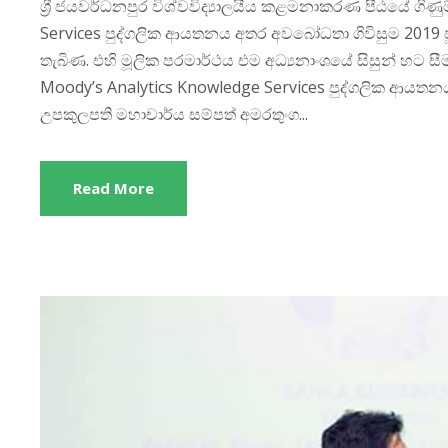
ශ්‍රී ජයවර්ධනපුර විශ්වවිද්‍යාලයීය කළමනාකරණ පීඨයේ ගි
Services පුද්ගලික ආයතනය අතර අවබෝධතා ගිවිසුම 2019 ජ
තැබිණ. එහි මූලික පරමාර්ථය එම අධ්‍යනාංශයේ සිසුන් හට සී
Moody’s Analytics Knowledge Services පුද්ගලික ආයතනය
උපකුලපති මහාචාර්ය සම්පත් අමරතුංග...
Read More