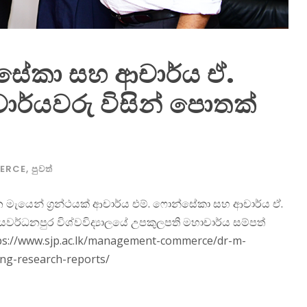
්සේකා සහ ආචාර්ය ඒ.
ර්යවරු විසින් පොතක්
ERCE
,
පුවත්
 මැයෙන් ග්‍රන්ථයක් ආචාර්ය එම්. ෆොන්සේකා සහ ආචාර්ය ඒ.
යවර්ධනපුර විශ්වවිද්‍යාලයේ උපකුලපති මහාචාර්ය සම්පත්
ttps://www.sjp.ac.lk/management-commerce/dr-m-
ng-research-reports/