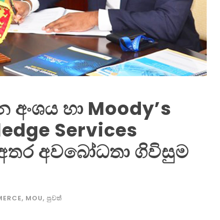
යන අංශය හා Moody’s
ledge Services
අතර අවබෝධතා ගිවිසුම
MERCE
,
MOU
,
පුවත්