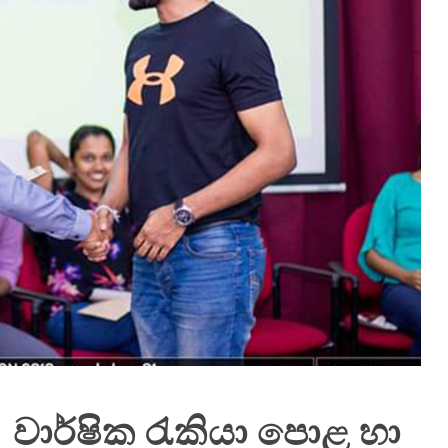
 වාර්ෂික රැකියා පොළ හා