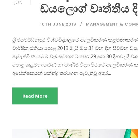
JUN
ඩයලොග් වෘත්තීය 
10TH JUNE 2019
MANAGEMENT & COM
ශ්‍රී ජයවර්ධනපුර විශ්වවිද්‍යාලයේ අලෙවිකරණ කළමනාකරණ 
වාර්ෂික රැකියා පොළ 2019 මැයි මස 31 වන දින සිව්වන 
පැවැත්විණ. මෙම වැඩසටහනට පෙර 29 සහ 30 දිනවලදී වෘත්ත
පොළ කළමනාකරණ හා වාණිජ විද්‍යා පීඨයේ අලෙවිකරණ ක
අපේක්ෂකයන් කේන්ද්‍ර කරගෙන පැවැත්වූ අතර...
Read More