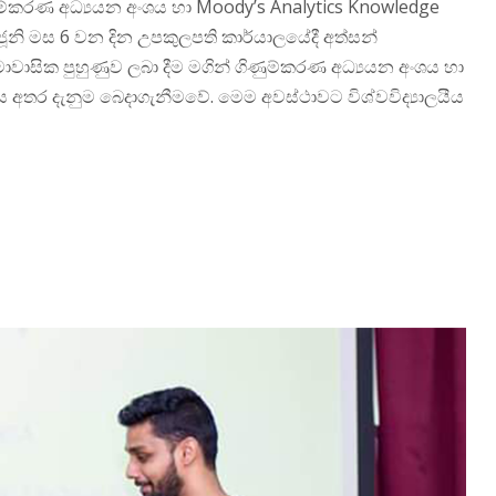
ණුම්කරණ අධ්‍යයන අංශය හා Moody’s Analytics Knowledge
ූනි මස 6 වන දින උපකුලපති කාර්යාලයේදී අත්සන්
මාවාසික පුහුණුව ලබා දීම මගින් ගිණුම්කරණ අධ්‍යයන අංශය හා
 අතර දැනුම බෙදාගැනීමවේ. මෙම අවස්ථාවට විශ්වවිද්‍යාලයීය