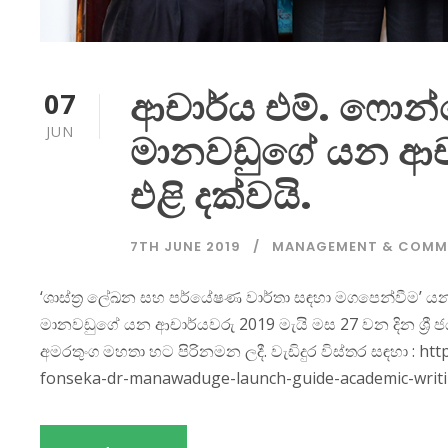
ආචාර්ය එම්. ෆොන
07
JUN
මානවඩුගේ යන ආචා
එළි දක්වයි.
7TH JUNE 2019
MANAGEMENT & COMM
‘ශාස්ත්‍ර ලේඛන සහ පර්යේෂණ වාර්තා සඳහා මගපෙන්වීම’ යන
මානවඩුගේ යන ආචාර්යවරු 2019 මැයි මස 27 වන දින ශ්‍රී ජ
අමරතුංග මහතා හට පිරිනමන ලදී. වැඩිදුර විස්තර සඳහා : h
fonseka-dr-manawaduge-launch-guide-academic-writi