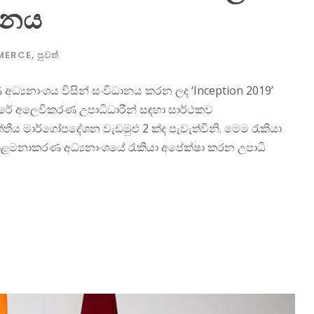
දිනය
MERCE
,
පුවත්
අධ්‍යනාංශය විසින් සංවිධානය කරන ලද ‘Inception 2019’
වසරේ අලෙවිකරණ උපාධිධාරීන් සඳහා සාර්ථකව
ීය මාර්ගෝපදේශන වැඩමුළු 2 ක්ද පැවැත්විනි. මෙම රැකියා
ළමනාකරණ අධ්‍යනාංශයේ රැකියා අපේක්ෂා කරන උපාධි