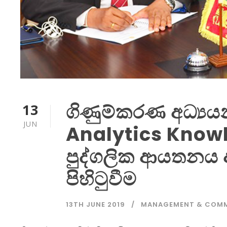
ගිණුම්කරණ අධ්‍ය
13
JUN
Analytics Know
පුද්ගලික ආයතනය 
පිහිටුවීම
13TH JUNE 2019
MANAGEMENT & COM