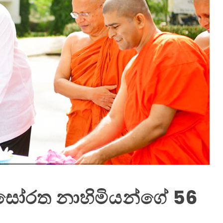
්‍රී සෝරත නාහිමියන්ගේ 56