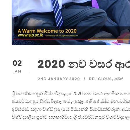
2020 නව වසර ආ
02
JAN
2ND JANUARY 2020
RELIGIOUS
,
පුවත්
ශ්‍රී ජයවර්ධනපුර විශ්වවිද්‍යාලය 2020 නව වසර ආගමික වතාවත
ජයවර්ධනපුර විශ්වවිද්‍යාලයේ උපකුලපති ජේය්ෂ්ඨ මහාචාර්
අවස්ථාව සඳහා විශ්විද්‍යාලයේ පීඨයන්හි පීඨාධිපතිවරුන්, අධ්
විශ්විද්‍යාලීය ප්‍රජාව සහභාගිවිය. ශ්‍රී ජයවර්ධනපුර විශ්වවිද