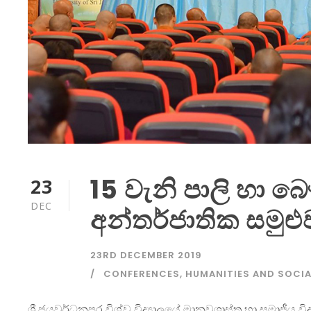
15 වැනි පාලි හා බ
23
DEC
අන්තර්ජාතික සමුළු
23RD DECEMBER 2019
CONFERENCES
,
HUMANITIES AND SOCIA
ශ්‍රී ජයවර්ධනපුර විශ්ව විද්‍යාලයේ මානවශාස්ත්‍ර හා සමාජීය 