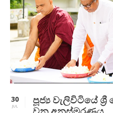
පූජ්‍ය වැලිවිටියේ ශ
30
JUL
වන අනුස්මරණය