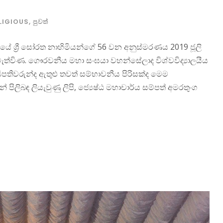
LIGIOUS
,
පුවත්
ිවිටියේ ශ්‍රී සෝරත නාහිමියන්ගේ 56 වන අනුස්මරණය 2019 ජූලි
 පැවැත්විණ. ගෞරවනීය මහා සංඝයා වහන්සේලාද විශ්වවිද්‍යාලයීය
ිපතිවරුන්ද ඇතුළු තවත් සම්භාවනීය පිරිසක්ද මෙම
න් පිලිබඳ ලියැවුණු ලිපි, ජ්‍යෙෂ්ඨ මහාචාර්ය සම්පත් අමරතුංග