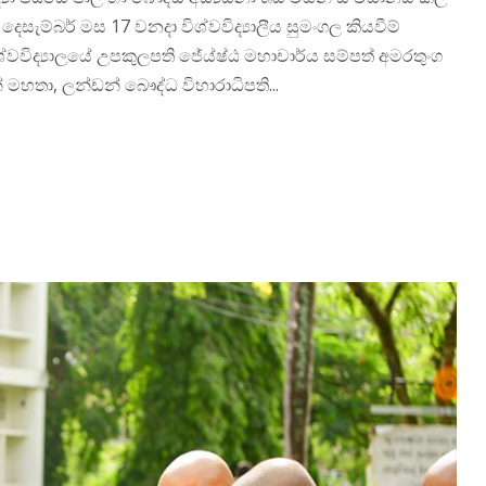
ෙසැම්බර් මස 17 වනදා විශ්වවිද්‍යාලීය සුමංගල කියවීම්
ිශ්වවිද්‍යාලයේ උපකුලපති ජේය්ෂ්ඨ මහාචාර්ය සම්පත් අමරතුංග
් මහතා, ලන්ඩන් බෞද්ධ විහාරාධිපති...