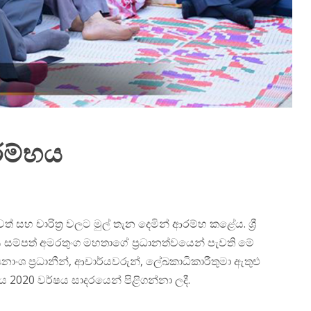
රම්භය
් සහ චාරිත්‍ර වලට මුල් තැන දෙමින් ආරම්භ කළේය. ශ්‍රී
ය සම්පත් අමරතුංග මහතාගේ ප්‍රධානත්වයෙන් පැවති මේ
‍යනාංශ ප්‍රධානීන්, ආචාර්යවරුන්, ලේඛකාධිකාරීතුමා ඇතුළු
්‍යාලය 2020 වර්ෂය සාදරයෙන් පිළිගන්නා ලදී.