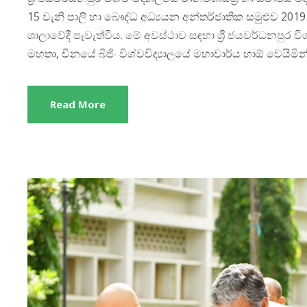
15 වැනි පාලි හා බෞද්ධ අධ්‍යයන අන්තර්ජාතික සමුළුව 2019 ද
ශාලාවේදී පැවැත්විය. මේ අවස්ථාව සඳහා ශ්‍රී ජයවර්ධනපුර ව
මහතා, චීනයේ බීජිං විශ්වවිද්‍යාලයේ මහාචාර්ය හාඕ වෙයිමින
Read More