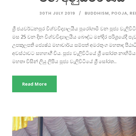
30TH JULY 2019
BUDDHISM
,
POOJA
,
RE
ශ්‍රී ජයවර්ධනපුර විශ්වවිද්‍යාලයීය පුරෝගාමී වන පූජ්‍ය වැල
මස 25 වන දින විශ්වවිද්‍යාලයීය බෞද්ධ මන්දිර පරිශ්‍රයේදී
උපකුලපති ජ්‍යෙෂ්ඨ මහාචාර්ය සම්පත් අමරතුංග මහතාද පීඨාධ
අවස්ථාවට සහභාගී විය. පූජ්‍ය වැලිවිටියේ ශ්‍රී සෝරත නාහිමිය
මහතා විසින් ලියු ලිපිය පූජ්‍ය වැලිවිටියේ ශ්‍රී සෝරත...
Read More