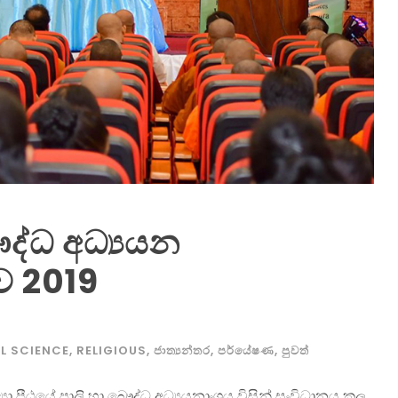
ෞද්ධ අධ්‍යයන
ව 2019
L SCIENCE
,
RELIGIOUS
,
ජාත්‍යන්තර
,
පර්යේෂණ
,
පුවත්
විද්‍යා පීඨයේ පාලි හා බෞද්ධ අධ්‍යයනාංශය විසින් සංවිධානය කල