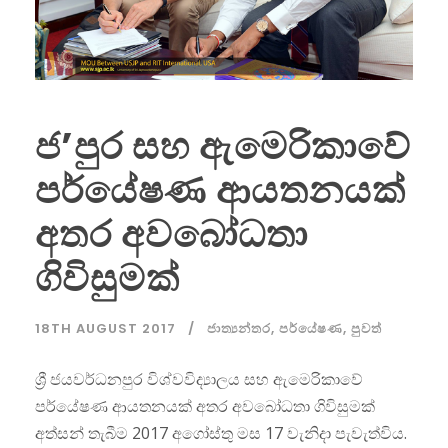
ජ’පුර සහ ඇමෙරිකාවේ
පර්යේෂණ ආයතනයක්
අතර අවබෝධතා
ගිවිසුමක්
18TH AUGUST 2017
ජාත්‍යන්තර
,
පර්යේෂණ
,
පුවත්
ශ්‍රී ජයවර්ධනපුර විශ්වවිද්‍යාලය සහ ඇමෙරිකාවේ
පර්යේෂණ ආයතනයක් අතර අවබෝධතා ගිවිසුමක්
අත්සන් තැබීම 2017 අගෝස්තු මස 17 වැනිදා පැවැත්විය.