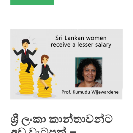
ශ්‍රී ලංකා කාන්තාවන්ට
අඩු වැටුපක් –