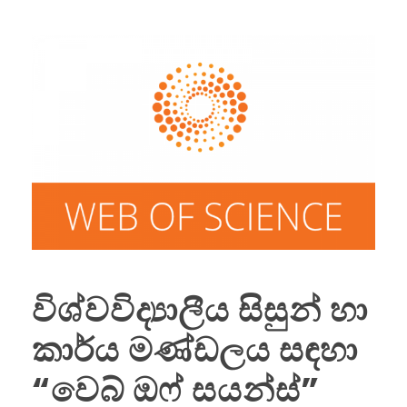
විශ්වවිද්‍යාලීය සිසුන් හා
කාර්ය මණ්ඩලය සඳහා
“වෙබ් ඔෆ් සයන්ස්”