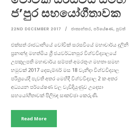
ජ’පුර සහයෝගීතාවක
22ND DECEMBER 2017
ජාත්‍යන්තර
,
පර්යේෂණ
,
පුවත්
එක්සත් රාජධානියේ වෝවික් සරසවියේ මහාචාර්ය දුලිනි
ප්‍රනාන්දු මහත්මිය ශ්‍රී ජයවර්ධනපුර විශ්වවිද්‍යාලයේ
උපකුලපති මහාචාර්ය සම්පත් අමරතුංග මහතා සමඟ
හමුවක් 2017 දෙසැම්බර් මස 18 වැනිදා විශ්වවිද්‍යාල
පරිශ්‍රයේදී පැවති අතර මෙහිදී විශ්වවිද්‍යාල 2 ක අතර
අධ්‍යයන පර්යේෂණ වල වැඩිදියුණුව උදෙසා
සහයෝගීතාවක් පිලිබඳ සාකච්ඡා කෙරුණි.
Read More