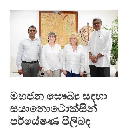
මහජන සෞඛ්‍ය සඳහා
සයානොටොක්සින්
පර්යේෂණ පිලිබඳ