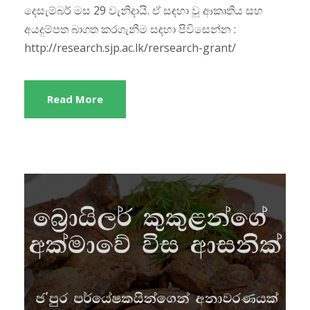
දෙසැම්බර් මස 29 වැනිදායි. ඒ සඳහා වූ ආකෘතිය සහ
අයදුම්පත බාගත කරගැනීම සඳහා පිවිසෙන්න :
http://research.sjp.ac.lk/rersearch-grant/
Read More