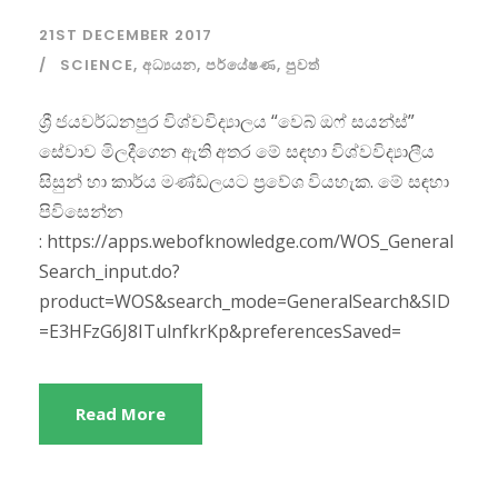
21ST DECEMBER 2017
SCIENCE
,
අධ්‍යයන
,
පර්යේෂණ
,
පුවත්
ශ්‍රී ජයවර්ධනපුර විශ්වවිද්‍යාලය “වෙබ් ඔෆ් සයන්ස්”
සේවාව මිලදීගෙන ඇති අතර මේ සඳහා විශ්වවිද්‍යාලීය
සිසුන් හා කාර්ය මණ්ඩලයට ප්‍රවේශ වියහැක. මේ සඳහා
පිවිසෙන්න
: https://apps.webofknowledge.com/WOS_General
Search_input.do?
product=WOS&search_mode=GeneralSearch&SID
=E3HFzG6J8ITulnfkrKp&preferencesSaved=
Read More