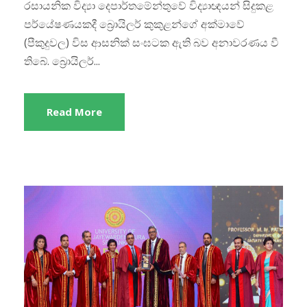
රසායනික විද්‍යා දෙපාර්තමේන්තුවේ විද්‍යාඥයන් සිදුකළ
පර්යේෂණයකදී බ්‍රොයිලර් කුකුළන්ගේ අක්මාවේ
(පීකුදුවල) විස ආසනික් සංඝටක ඇති බව අනාවරණය වී
තිබේ. බ්‍රොයිලර්...
Read More