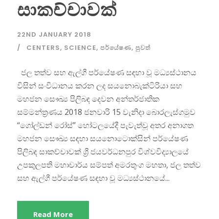
සාකච්චාවක්
22ND JANUARY 2018
CENTERS
,
SCIENCE
,
පර්යේෂණ
,
පුවත්
ජල තත්ව සහ ඇල්ගී පර්යේෂණ සඳහා වූ මධ්‍යස්ථානය
විසින් සංවිධානය කරන ලද සයනොබැක්ටිරියා සහ
මහජන සෞඛ්‍ය පිලිබඳ දෙවන අන්තර්ජාතික
සම්මන්ත්‍රණය 2018 ජනවාරි 15 වැනිදා බොරලැස්ගමුව
“ගෝල්ඩන් රෝස්” හෝටලයේදී පැවැත්වූ අතර අනාගත
මහජන සෞඛ්‍ය සඳහා සයනොටොක්සින් පර්යේෂණ
පිලිබඳ සාකච්චාවක් ශ්‍රී ජයවර්ධනපුර විශ්වවිද්‍යාලයේ
උපකුලපති මහාචාර්ය සම්පත් අමරතුංග මහතා, ජල තත්ව
සහ ඇල්ගී පර්යේෂණ සඳහා වූ මධ්‍යස්ථානයේ...
Read More