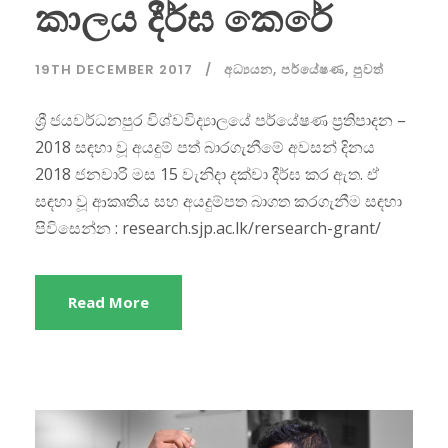
කාලය දීර්ඝ කෙරේ
19TH DECEMBER 2017
අධ්‍යයන
,
පර්යේෂණ
,
පුවත්
ශ්‍රී ජයවර්ධනපුර විශ්වවිද්‍යාලයේ පර්යේෂණ ප්‍රතිපාදන –
2018 සඳහා වූ අයදුම් පත් බාරගැනීමේ අවසන් දිනය
2018 ජනවාරි මස 15 වැනිදා දක්වා දීර්ඝ කර ඇත. ඒ
සඳහා වූ ආකෘතිය සහ අයදුම්පත බාගත කරගැනීම සඳහා
පිවිසෙන්න : research.sjp.ac.lk/rersearch-grant/
Read More