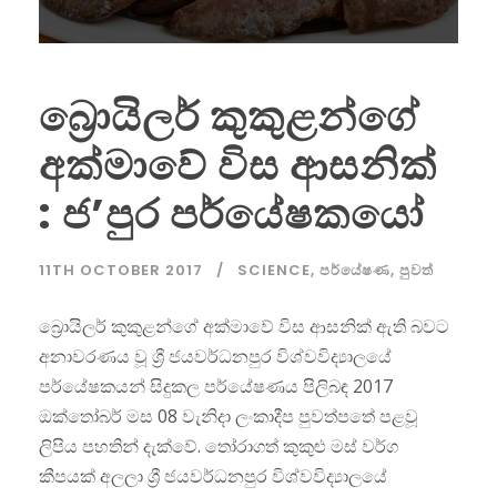
බ්‍රොයිලර් කුකුළන්ගේ
අක්මාවේ විස ආසනික්
: ජ’පුර පර්යේෂකයෝ
11TH OCTOBER 2017
SCIENCE
,
පර්යේෂණ
,
පුවත්
බ්‍රොයිලර් කුකුළන්ගේ අක්මාවේ විස ආසනික් ඇති බවට
අනාවරණය වූ ශ්‍රී ජයවර්ධනපුර විශ්වවිද්‍යාලයේ
පර්යේෂකයන් සිදුකල පර්යේෂණය පිලිබඳ 2017
ඔක්තෝබර් මස 08 වැනිදා ලංකාදීප පුවත්පතේ පළවූ
ලිපිය පහතින් දැක්වේ. තෝරාගත් කුකුළු මස් වර්ග
කීපයක් අලලා ශ්‍රී ජයවර්ධනපුර විශ්වවිද්‍යාලයේ