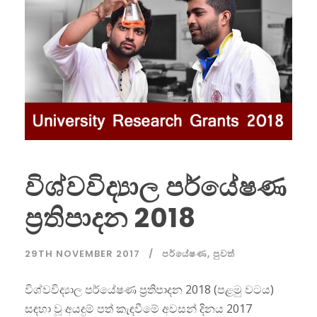
විශ්වවිද්‍යාල පර්යේෂණ
ප්‍රතිපාදන 2018
29TH NOVEMBER 2017
පර්යේෂණ
,
පුවත්
විශ්වවිද්‍යාල පර්යේෂණ ප්‍රතිපාදන 2018 (පළමු වටය)
සඳහා වූ අයදුම් පත් කැඳවීමේ අවසන් දිනය 2017