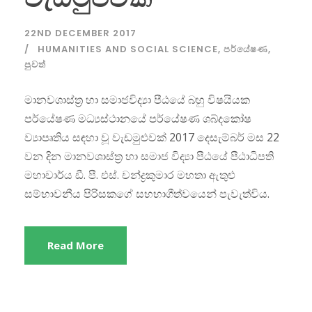
22ND DECEMBER 2017
HUMANITIES AND SOCIAL SCIENCE
,
පර්යේෂණ
,
පුවත්
මානවශාස්ත්‍ර හා සමාජවිද්‍යා පීඨයේ බහු විෂයියක
පර්යේෂණ මධ්‍යස්ථානයේ පර්යේෂණ ශබ්දකෝෂ
ව්‍යාපෘතිය සඳහා වූ වැඩමුළුවක් 2017 දෙසැම්බර් මස 22
වන දින මානවශාස්ත්‍ර හා සමාජ විද්‍යා පීඨයේ පීඨාධිපති
මහාචාර්ය ඩී. පී. එස්. චන්ද්‍රකුමාර මහතා ඇතුළු
සම්භාවනීය පිරිසකගේ සහභාගීත්වයෙන් පැවැත්විය.
Read More