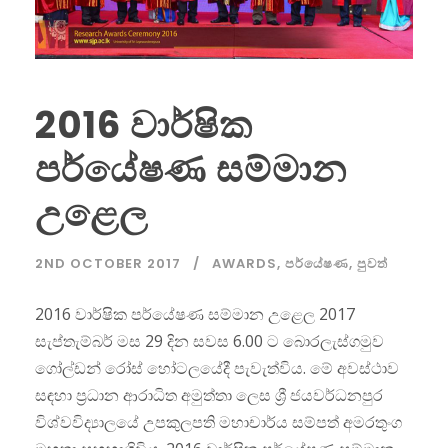
2016 වාර්ෂික
පර්යේෂණ සම්මාන
උළෙල
2ND OCTOBER 2017
AWARDS
,
පර්යේෂණ
,
පුවත්
2016 වාර්ෂික පර්යේෂණ සම්මාන උළෙල 2017
සැප්තැම්බර් මස 29 දින සවස 6.00 ට බොරලැස්ගමුව
ගෝල්ඩන් රෝස් හෝටලයේදී පැවැත්විය. මේ අවස්ථාව
සඳහා ප්‍රධාන ආරාධිත අමුත්තා ලෙස ශ්‍රී ජයවර්ධනපුර
විශ්වවිද්‍යාලයේ උපකුලපති මහාචාර්ය සම්පත් අමරතුංග