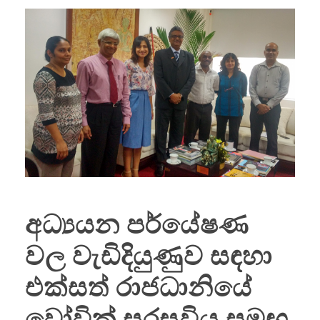
අධ්‍යයන පර්යේෂණ
වල වැඩිදියුණුව සඳහා
එක්සත් රාජධානියේ
වෝවික් සරසවිය සමඟ