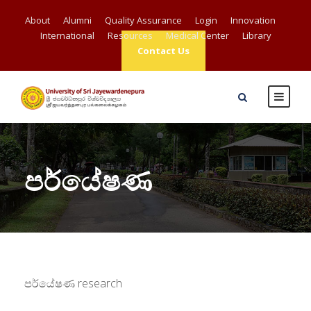
About
Alumni
Quality Assurance
Login
Innovation
International
Resources
Medical Center
Library
Contact Us
පර්යේෂණ
පර්යේෂණ research