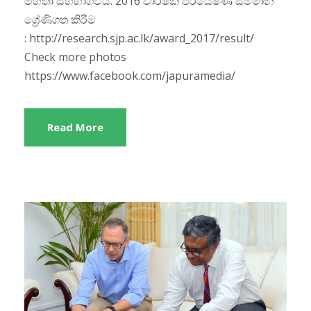
මහතා සහභාගිවිය. 2016 වාර්ෂික පර්යේෂණ සම්මාන
ශ්‍රේණිගත කිරීම
: http://research.sjp.ac.lk/award_2017/result/
Check more photos
https://www.facebook.com/japuramedia/
Read More