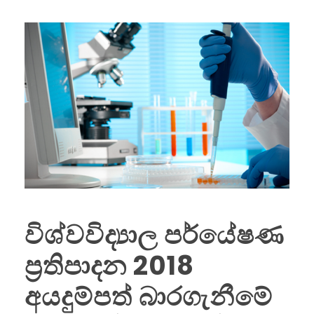
විශ්වවිද්‍යාල පර්යේෂණ
ප්‍රතිපාදන 2018
අයදුම්පත් බාරගැනීමේ