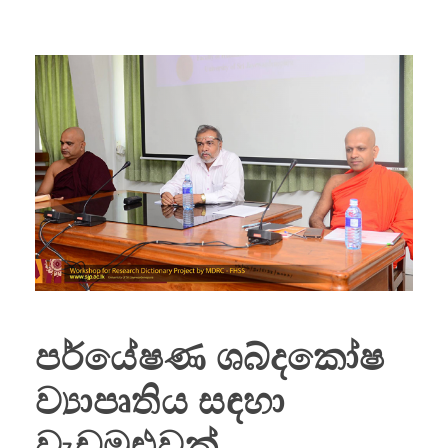
පර්යේෂණ ශබ්දකෝෂ
ව්‍යාපෘතිය සඳහා
වැඩමුළුවක්