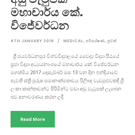
මහාචාර්ය කේ.
විජේවර්ධන
4TH JANUARY 2018
MEDICAL
,
පර්යේෂණ
,
පුවත්
ශ්‍රී ජයවර්ධනපුර විශ්වවිද්‍යාලයේ වෛද්‍ය විද්‍යා පිඨයේ
ප්‍රජා විද්‍යා අධ්‍යයනාංශයේ මහාචාර්ය කේ. විජේවර්ධන
මහත්මිය 2017 දෙසැම්බර් මස 13 වන දින ඉන්දියාවේ
පැවති ස්ත්‍රී පුරුෂ සමානාත්මතාවය පිලිබඳ වැඩමුළුවකදී ශ්‍රී
ලංකා කාන්තාවන්ට පිරිමින්ට වඩා අඩු වැටුපක් ලැබෙන
බව අනාවරණය කරන ලදී.
Read More