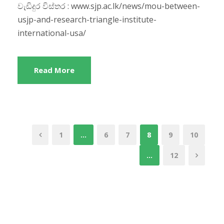
වැඩිදුර විස්තර : www.sjp.ac.lk/news/mou-between-
usjp-and-research-triangle-institute-
international-usa/
Read More
1
…
6
7
8
9
10
…
12