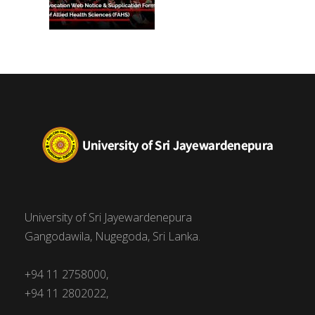
University of Sri Jayewardenepura
Gangodawila, Nugegoda, Sri Lanka.
+94 11 2758000,
+94 11 2802022,