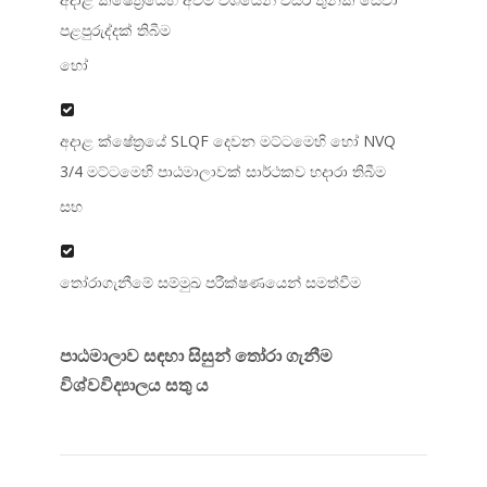
පළපුරුද්දක් තිබීම
හෝ
අදාළ ක්ෂේත්‍රයේ SLQF දෙවන මට්ටමෙහි හෝ NVQ
3/4 මට්ටමෙහි පාඨමාලාවක් සාර්ථකව හදාරා තිබීම
සහ
තෝරාගැනීමේ සම්මුඛ පරීක්ෂණයෙන් සමත්වීම
පාඨමාලාව සඳහා සිසුන් තෝරා ගැනීම
විශ්වවිද්‍යාලය සතු ය