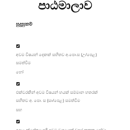
පාඨමාලාව
සුදුසුකම්
අවම විෂයන් දෙකක් සහිතව අ.පො.ස (උ/පෙළ)
සමත්වීම
හෝ
එක්වරකින් අවම විෂයන් හයක් සම්මාන හතරක්
සහිතව අ. පො. ස (සා/පෙළ) සමත්වීම
සහ
අදාළ ක්ෂේත්‍රයෙහි අවම වශයෙන් වසර තුනක සේවා