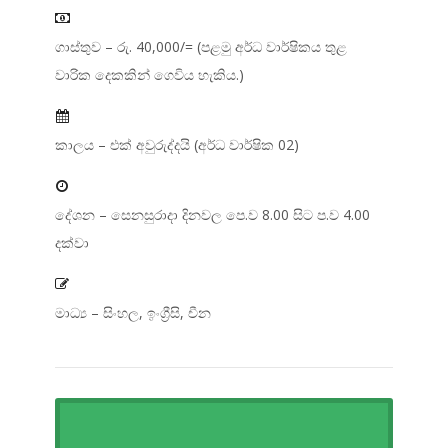
ගාස්තුව – රු. 40,000/= (පළමු අර්ධ වාර්ෂිකය තුළ
වාරික දෙකකින් ගෙවිය හැකිය.)
කාලය – එක් අවුරුද්දයි (අර්ධ වාර්ෂික 02)
දේශන – සෙනසුරාදා දිනවල පෙ.ව 8.00 සිට ප.ව 4.00
දක්වා
මාධ්‍ය – සිංහල, ඉංග්‍රීසි, චීන