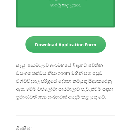
යොමු කළ යුතුය.
Download Application Form
සැ.යු. පාඨමාලාව ආරම්භයේ දී දැනට පවතින
වසංගත තත්වය නිසා zoom මඟින් සහ පසුව
විශ්වවිද්‍යාල පරිශ්‍රයේ දේශන කටයුතු සිදුකෙරෙනු
ඇත. මෙම ඩිප්ලෝමා පාඨමාලාව පැවැත්වීම සඳහා
ප්‍රමාණවත් ශිෂ්‍ය සංඛ්‍යාවක් අයදුම් කළ යුතු වේ.
විමසීම් :