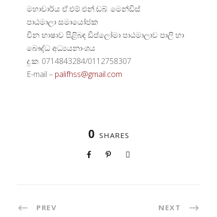
මහාචාර්ය ඒ.එම්.එන්.ඩබ්. මෙන්ඩිස්
පාඨමාලා සමායෝජක
චීන භාෂාව පිළිබඳ ඩිප්ලෝමා පාඨමාලාව පාලි හා
බෞද්ධ අධ්‍යයනාංශය
දු.ක. 0714843284/0112758307
E-mail –
palifhss@gmail.com
0
SHARES
PREV
NEXT