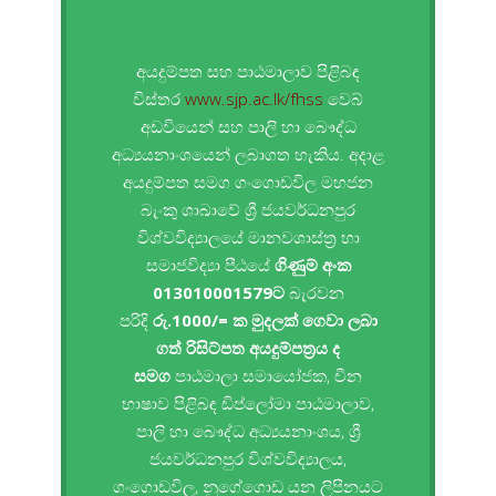
අයදුම්පත සහ පාඨමාලාව පිළිබඳ
විස්තර
www.sjp.ac.lk/fhss
වෙබ්
අඩවියෙන් සහ පාලි හා බෞද්ධ
අධ්‍යයනාංශයෙන් ලබාගත හැකිය. අදාළ
අයදුම්පත සමග ගංගොඩවිල මහජන
බැංකු ශාඛාවේ ශ්‍රී ජයවර්ධනපුර
විශ්වවිද්‍යාලයේ මානවශාස්ත්‍ර හා
සමාජවිද්‍යා පීඨයේ
ගිණුම් අංක
013010001579ට
බැරවන
පරිදි
රු.1000/= ක මුදලක් ගෙවා ලබා
ගත් රිසිට්පත අයදුම්පත්‍රය ද
සමග
පාඨමාලා සමායෝජක, චීන
භාෂාව පිළිබඳ ඩිප්ලෝමා පාඨමාලාව,
පාලි හා බෞද්ධ අධ්‍යයනාංශය, ශ්‍රී
ජයවර්ධනපුර විශ්වවිද්‍යාලය,
ගංගොඩවිල, නුගේගොඩ යන ලිපිනයට