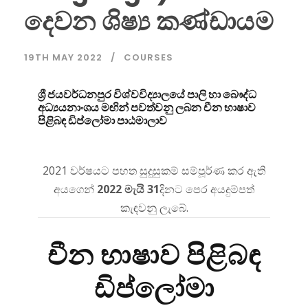
දෙවන ශිෂ්‍ය කණ්ඩායම
19TH MAY 2022
COURSES
ශ්‍රී ජයවර්ධනපුර විශ්වවිද්‍යාලයේ පාලි හා බෞද්ධ
අධ්‍යයනාංශය මඟින් පවත්වනු ලබන චීන භාෂාව
පිළිබඳ ඩිප්ලෝමා පාඨමාලාව
2021 වර්ෂයට පහත සුදුසුකම් සම්පූර්ණ කර ඇති
අයගෙන්
2022 මැයි 31
දිනට පෙර අයදුම්පත්
කැඳවනු ලැබේ.
චීන භාෂාව පිළිබඳ
ඩිප්ලෝමා