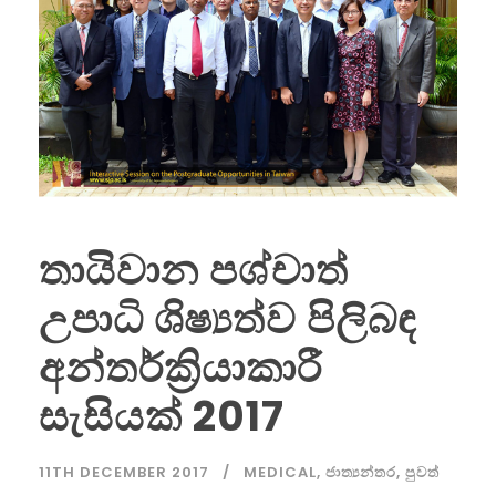
තායිවාන පශ්චාත්
උපාධි ශිෂ්‍යත්ව පිලිබඳ
අන්තර්ක්‍රියාකාරී
සැසියක් 2017
11TH DECEMBER 2017
MEDICAL
,
ජාත්‍යන්තර
,
පුවත්