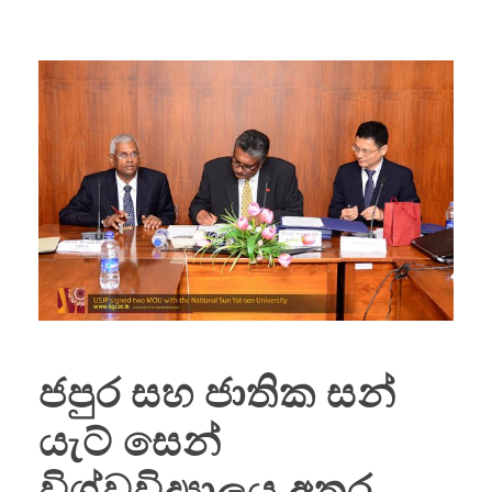
ජපුර සහ ජාතික සන්
යැට් සෙන්
විශ්වවිද්‍යාලය අතර