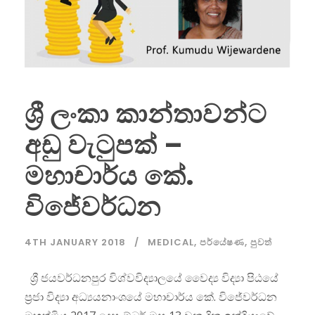
ශ්‍රී ලංකා කාන්තාවන්ට
අඩු වැටුපක් –
මහාචාර්ය කේ.
විජේවර්ධන
4TH JANUARY 2018
MEDICAL
,
පර්යේෂණ
,
පුවත්
ශ්‍රී ජයවර්ධනපුර විශ්වවිද්‍යාලයේ වෛද්‍ය විද්‍යා පිඨයේ
ප්‍රජා විද්‍යා අධ්‍යයනාංශයේ මහාචාර්ය කේ. විජේවර්ධන