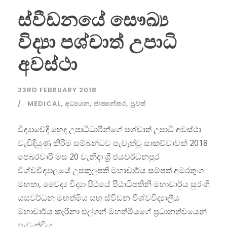
ස්වීඩනයේ සෞඛ්‍ය
විද්‍යා පශ්චාත් උපාධි
අවස්ථා
23RD FEBRUARY 2018
MEDICAL
,
අධ්‍යයන
,
ජාත්‍යන්තර
,
පුවත්
විද්‍යාවේදී හෙද උපාධිධාරීන්ගේ පශ්චාත් උපාධි අවස්ථා
වැඩිදියුණු කිරීම සම්බන්ධව පැවැත්වූ සාකච්චාවක් 2018
පෙබරවාරි මස 20 වැනිදා ශ්‍රී ජයවර්ධනපුර
විශ්වවිද්‍යාලයේ උපකුලපති මහාචාර්ය සම්පත් අමරතුංග
මහතා, වෛද්‍ය විද්‍යා පිඨයේ පීඨාධිපතිනි මහාචාර්ය සුරංගි
යසවර්ධන මහත්මිය සහ ස්වීඩන විශ්වවිද්‍යාලීය
මහාචාර්ය කැරිනා එල්ගන් මහත්මියගේ ප්‍රධානත්වයෙන්
පැවැත්විය.