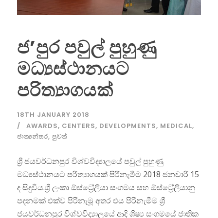
ජ’පුර පවුල් පුහුණු
මධ්‍යස්ථානයට
පරිත්‍යාගයක්
18TH JANUARY 2018
AWARDS
,
CENTERS
,
DEVELOPMENTS
,
MEDICAL
,
ජාත්‍යන්තර
,
පුවත්
ශ්‍රී ජයවර්ධනපුර විශ්වවිද්‍යාලයේ පවුල් පුහුණු
මධ්‍යස්ථානයට පරිත්‍යාගයක් පිරිනැමීම 2018 ජනවාරි 15
ද සිදුවිය.ශ්‍රී ලංකා ඕස්ට්‍රේලියා සංගමය සහ ඕස්ට්‍රේලියානු
පදනමක් එක්ව පිරිනැමූ අතර එය පිරිනැමීම ශ්‍රී
ජයවර්ධනපුර විශ්වවිද්‍යාලයේ ආදි ශිෂ්‍ය සංගමයේ ජාතික