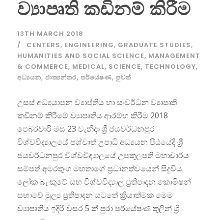
ව්‍යාපෘති කඩිනම් කිරීම
13TH MARCH 2018
CENTERS
,
ENGINEERING
,
GRADUATE STUDIES
,
HUMANITIES AND SOCIAL SCIENCE
,
MANAGEMENT
& COMMERCE
,
MEDICAL
,
SCIENCE
,
TECHNOLOGY
,
අධ්‍යයන
,
ජාත්‍යන්තර
,
පර්යේෂණ
,
පුවත්
උසස් අධ්‍යයාපන ව්‍යාප්තිය හා සංවර්ධන ව්‍යාපෘති
කඩිනම් කිරීමේ ව්‍යාපෘතිය ආරම්භ කිරීම 2018
පෙබරවාරි මස 23 වැනිදා ශ්‍රී ජයවර්ධනපුර
විශ්වවිද්‍යාලයේ පශ්චාත් උපාධි අධ්‍යයන පිඨයේදී ශ්‍රී
ජයවර්ධනපුර විශ්වවිද්‍යාලයේ උපකුලපති මහාචාර්ය
සම්පත් අමරතුංග මහතාගේ ප්‍රධානත්වයෙන් සිදුවිය.
ලෝක බැංකුවේ සහ විශ්වවිද්‍යාල ප්‍රතිපාදන කොමිෂන්
සභාවේ මුල්‍ය ප්‍රතිපාදන යටතේ ක්‍රියාත්මක මෙම
ව්‍යාපෘතිය ඉදිරි වසර 5 ක් පුරා පර්යේෂණ තුලින් ශ්‍රී