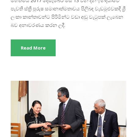
මහත්මිය 2017 දෙසැම්බර් මස 13 වන දින ඉන්දියාවේ
පැවති ස්ත්‍රී පුරුෂ සමානාත්මතාවය පිලිබඳ වැඩමුළුවකදී ශ්‍රී
ලංකා කාන්තාවන්ට පිරිමින්ට වඩා අඩු වැටුපක් ලැබෙන
බව අනාවරණය කරන ලදී.
Read More