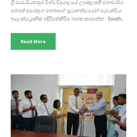
ශ්‍රී ජයවර්ධනපුර විශ්වවිදයාලයේ උපකුලපති මහාචාර්ය
සම්පත් අමරතුංග මහතාගේ ප්‍රධානත්වයෙන් පැවැත්විය.
ඉලෙක්ට්‍රොනික ඉදිරිපත්කිරීම බාගත කරගන්න : South...
Read More