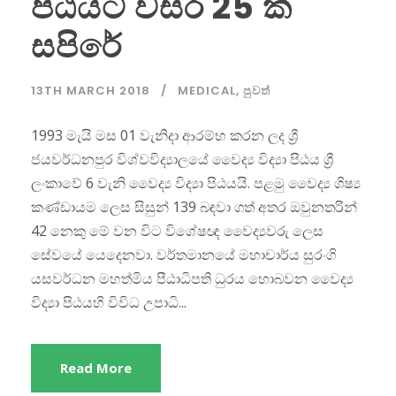
පිඨයට වසර 25 ක්
සපිරේ
13TH MARCH 2018
MEDICAL
,
පුවත්
1993 මැයි මස 01 වැනිදා ආරම්භ කරන ලද ශ්‍රී
ජයවර්ධනපුර විශ්වවිද්‍යාලයේ වෛද්‍ය විද්‍යා පිඨය ශ්‍රී
ලංකාවේ 6 වැනි වෛද්‍ය විද්‍යා පිඨයයි. පළමු වෛද්‍ය ශිෂ්‍ය
කණ්ඩායම ලෙස සිසුන් 139 බඳවා ගත් අතර ඔවුනතරින්
42 නෙකු මේ වන විට විශේෂඥ වෛද්‍යවරු ලෙස
සේවයේ යෙදෙනවා. වර්තමානයේ මහාචාර්ය සුරංගි
යසවර්ධන මහත්මිය පීඨාධිපති ධුරය හොබවන වෛද්‍ය
විද්‍යා පිඨයහි විවිධ උපාධි...
Read More