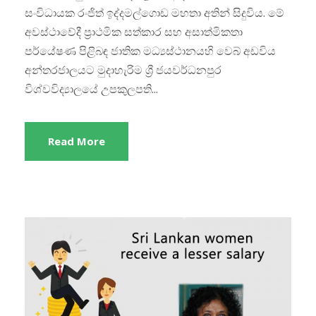
සංවිධායක රංජිත් ඉද්දමල්ගොඩ මහතා අතින් සිදුවිය. මේ
අවස්ථාවේදී ප්‍රාථමික සත්කාර සහ අසාත්මිකතා
පර්යේෂණ පිළිබඳ ජාතික මධ්‍යස්ථානයහි වෙබ් අඩවිය
අන්තරජාලයට මුදාහැරිම ශ්‍රී ජයවර්ධනපුර
විශ්වවිද්‍යාලයේ උපකුලපති...
Read More