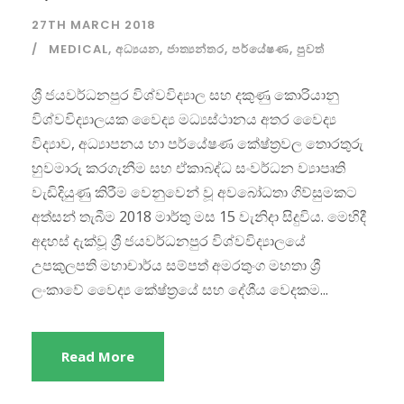
27TH MARCH 2018
MEDICAL
,
අධ්‍යයන
,
ජාත්‍යන්තර
,
පර්යේෂණ
,
පුවත්
ශ්‍රී ජයවර්ධනපුර විශ්වවිද්‍යාල සහ දකුණු කොරියානු
විශ්වවිද්‍යාලයක වෛද්‍ය මධ්‍යස්ථානය අතර වෛද්‍ය
විද්‍යාව, අධ්‍යාපනය හා පර්යේෂණ කේෂ්ත්‍රවල තොරතුරු
හුවමාරු කරගැනීම සහ ඒකාබද්ධ සංවර්ධන ව්‍යාපෘති
වැඩිදියුණු කිරීම වෙනුවෙන් වූ අවබෝධතා ගිව්සුමකට
අත්සන් තැබීම 2018 මාර්තු මස 15 වැනිදා සිදුවිය. මෙහිදී
අදහස් දැක්වූ ශ්‍රී ජයවර්ධනපුර විශ්වවිද්‍යාලයේ
උපකුලපති මහාචාර්ය සම්පත් අමරතුංග මහතා ශ්‍රී
ලංකාවේ වෛද්‍ය කේෂ්ත්‍රයේ සහ දේශීය වෙදකම...
Read More