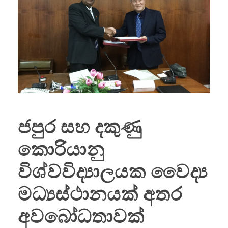
ජපුර සහ දකුණු
කොරියානු
විශ්වවිද්‍යාලයක වෛද්‍ය
මධ්‍යස්ථානයක් අතර
අවබෝධතාවක්