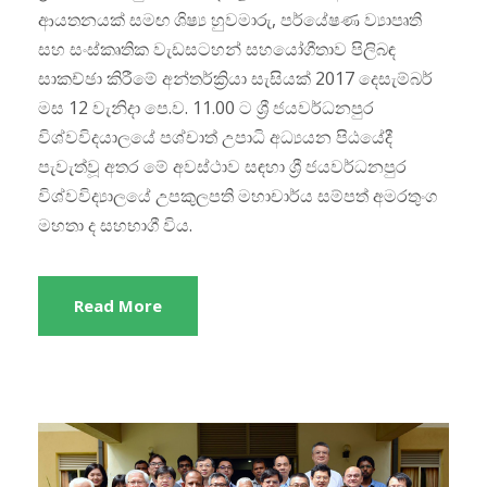
ආයතනයක් සමඟ ශිෂ්‍ය හුවමාරු, පර්යේෂණ ව්‍යාපෘති
සහ සංස්කෘතික වැඩසටහන් සහයෝගීතාව පිලිබඳ
සාකච්ඡා කිරීමේ අන්තර්ක්‍රියා සැසියක් 2017 දෙසැම්බර්
මස 12 වැනිදා පෙ.ව. 11.00 ට ශ්‍රී ජයවර්ධනපුර
විශ්වවිදයාලයේ පශ්චාත් උපාධි අධ්‍යයන පිඨයේදී
පැවැත්වූ අතර මේ අවස්ථාව සඳහා ශ්‍රී ජයවර්ධනපුර
විශ්වවිද්‍යාලයේ උපකුලපති මහාචාර්ය සම්පත් අමරතුංග
මහතා ද සහභාගී විය.
Read More