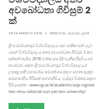
අවබෝධතා ගිවිසුම් 2
ක්
26TH MARCH 2018
MEDICAL
,
අධ්‍යයන
,
පුවත්
ශ්‍රී ජයවර්ධනපුර විශ්වවිද්‍යාලය සහ ජාතික සන් යැට්
සෙන් විශ්වවිද්‍යාලය අතර අවබෝධතා ගිවිසුම් 2 කට
අත්සන් තැබීම 2018 මාර්තු මස 22 වැනිදා සිදුවිය.මේ
අවස්ථාව සඳහා ශ්‍රී ජයවර්ධනපුර විශ්වවිද්‍යාලයේ
උපකුලපති මහාචාර්ය සම්පත් අමරතුංග මහතා ඇතුළු
සම්භාවනීය පිරිසක් සහභාගිවිය. වැඩිදුර විස්තර සඳහා
පිවිසෙන්න : www.sjp.ac.lk/academic/usjp-signed-
two-mou-national-sun-yat-sen-university/