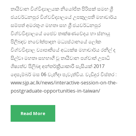
තායිවාන විශ්විද්‍යාලයක නියෝජිත පිරිසක් සමඟ ශ්‍රී
ජයවර්ධනපුර විශ්වවිද්‍යාලයේ උපකුලපති මහාචාර්ය
සම්පත් අමරතුංග මහතා සහ ශ්‍රී ජයවර්ධනපුර
විශ්වවිද්‍යාලයේ ජෛව තාක්ෂණවේදය හා ස්නායු
පිලිබඳව නවෝත්පාදන මධ්‍යස්ථානයේ ලෝක
විශ්වවිද්‍යාල ව්‍යාපෘතියේ අධ්‍යක්ෂ මහාචාර්ය රනිල් ද
සිල්වා මහතා සහභාගී වූ තායිවාන පශ්චාත් උපාධි
ශිෂ්‍යත්ව පිලිබඳ අන්තර්ක්‍රියාකාරී සැසියක් 2017
දෙසැම්බර් මස 06 වැනිදා පැවැත්විය. වැඩිදුර විස්තර :
www.sjp.ac.lk/news/interactive-session-on-the-
postgraduate-opportunities-in-taiwan/
Read More