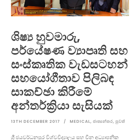
ශිෂ්‍ය හුවමාරු,
පර්යේෂණ ව්‍යාපෘති සහ
සංස්කෘතික වැඩසටහන්
සහයෝගීතාව පිලිබඳ
සාකච්ඡා කිරීමේ
අන්තර්ක්‍රියා සැසියක්
13TH DECEMBER 2017
MEDICAL
,
ජාත්‍යන්තර
,
පුවත්
ශ්‍රී ජයවර්ධනපුර විශ්වවිද්‍යාලය සහ චීන අධ්‍යාපනික