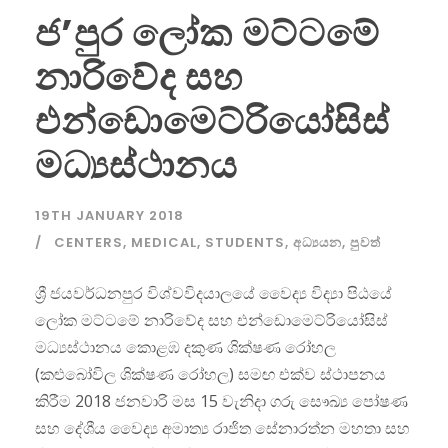
ජ’පුර ලෝක මට්ටමේ
නාරිවේද සහ
එන්ඩොමෙට්රියෝසිස්
මධ්‍යස්ථානය
19TH JANUARY 2018
CENTERS
,
MEDICAL
,
STUDENTS
,
අධ්‍යයන
,
පුවත්
ශ්‍රී ජයවර්ධනපුර විශ්වවිදයාලයේ වෛද්‍ය විද්‍යා පිඨයේ
ලෝක මට්ටමේ නාරිවේද සහ එන්ඩොමෙට්රියෝසිස්
මධ්‍යස්ථානය කොළඹ දකුණ ශික්ෂණ රෝහල
(කළුබෝවිල ශික්ෂණ රෝහල) සමඟ එක්ව ස්ථාපනය
කිරීම 2018 ජනවාරි මස 15 වැනිදා ගරු සෞඛ්‍ය පෝෂණ
සහ දේශීය වෛද්‍ය අමාත්‍ය රාජිත සේනාරත්න මහතා සහ