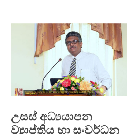
උසස් අධ්‍යයාපන
ව්‍යාප්තිය හා සංවර්ධන