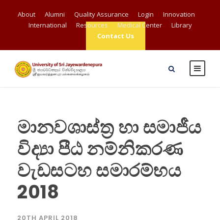
About
Alumni
Quality Assurance
Login
Innovation
International
Resources
Medical Center
Library
Contact Us
මානවශාස්ත්‍ර හා සමාජීය
විද්‍යා පීඨ නම්නිකරණ
වැඩසටහ සමාරම්භය
2018
20TH APRIL 2018