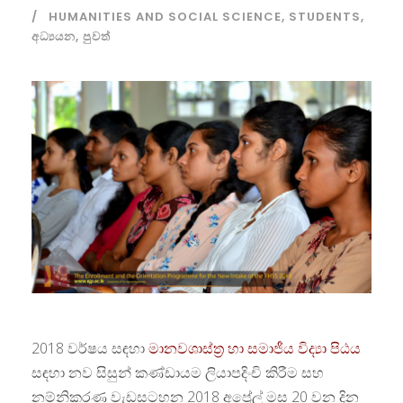
HUMANITIES AND SOCIAL SCIENCE
,
STUDENTS
,
අධ්‍යයන
,
පුවත්
2018 වර්ෂය සඳහා
මානවශාස්ත්‍ර හා සමාජීය විද්‍යා පිඨය
සඳහා නව සිසුන් කණ්ඩායම ලියාපදිංචි කිරීම සහ
නම්නිකරණ වැඩසටහන 2018 අප්‍රේල් මස 20 වන දින