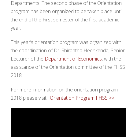
Departments. The second phase of the Orientation
program has been organized to be taken place until
the end of the First semester of the first academic
year.
This year’s orientation program was organized with
the coordination of Dr. Shirantha Heenkenda, Senior
Lecturer of the
Department of Economics
, with the
assistance of the Orientation committee of the FHSS
2018.
For more information on the orientation program
2018 please visit :
Orientation Program FHSS >>