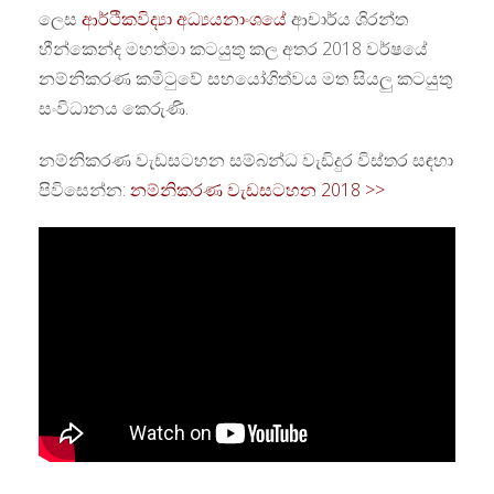
ලෙස
ආර්ථිකවිද්‍යා අධ්‍යයනාංශයේ
ආචාර්ය ශිරන්ත
හීන්කෙන්ද මහත්මා කටයුතු කල අතර 2018 වර්ෂයේ
නම්නිකරණ කමිටුවේ සහයෝගිත්වය මත සියලු කටයුතු
සංවිධානය කෙරුණි.
නම්නිකරණ වැඩසටහන සම්බන්ධ වැඩිදුර විස්තර සඳහා
පිවිසෙන්න:
නම්නිකරණ වැඩසටහන 2018 >>