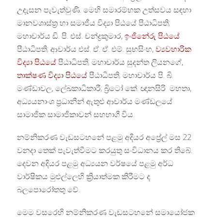
උදැසන පැවැත්වුණි. මෙහි සමාරම්භක උත්සවය සඳහා
මානවශාස්ත්‍ර හා සමාජීය විද්‍යා පිඨයේ පීඨාධිපති;
මහාචාර්ය ඩි. පි. එස්. චන්ද්‍රකුමාර,
ඉංජිනේරු පිඨයේ
පීඨාධිපති; ආචාර්ය එස්. ඒ. ඒ. එම්. සුභසිංහ,
ව්‍යවහාරික
විද්‍යා පිඨයේ
පීඨාධිපති; මහාචාර්ය සුදන්ත ලියනගේ,
තාක්ෂණ විද්‍යා පිඨයේ
පීඨාධිපති; මහාචාර්ය පි. බි.
මණ්ඩාවල, ලේඛකාධිකාරී; බ්‍රිටෝ කේ. ඥානසිරි මහතා,
අධ්‍යයනාංශ ප්‍රධානීන් ඇතුළු ආචාර්ය මණ්ඩලයේ
සාමාජික සාමාජිකාවන් සහභාගී විය.
නම්නිකරණ වැඩසටහනේ පළමු අදියර අප්‍රේල් මස 22
වනදා තෙක් පැවැත්වීමට කරයුතු සංවිධානය කර තිබේ.
දෙවන අදියර පළමු අධ්‍යයන වර්ෂයේ පළමු අර්ධ
වාර්ෂිකය මුළුල්ලෙහි ක්‍රියාත්මක කිරීමට ද
බලපොරෝතතු වේ.
මෙම වසරෙහි නම්නිකරණ වැඩසටහනේ සමායෝජක